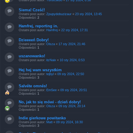
Ostatni post autor:
TurboSebo
«
27 sty 2024, 0:38
Siema! Cześć!
Ostatni post autor:
Zpupydobuzizaur
«
23 sty 2024, 13:45
Odpowiedzi:
2
Hamfrej, reporting in.
Ostatni post autor:
Hamfrej
«
22 sty 2024, 17:31
Dzieeeeń Dobry!
Ostatni post autor:
Olsza
«
17 sty 2024, 21:46
Odpowiedzi:
1
uszanowanko!
Ostatni post autor:
itzNaix
«
10 sty 2024, 0:53
Hej hej wam wszystkim
Ostatni post autor:
tejbyl
«
09 sty 2024, 22:50
Odpowiedzi:
3
Salvéte omnés!
Ostatni post autor:
EmSee
«
09 sty 2024, 20:51
Odpowiedzi:
1
No, jak to się mówi - dzień dobry!
Ostatni post autor:
Olsza
«
09 sty 2024, 20:14
Odpowiedzi:
1
Indie gierkowe powitanko
Ostatni post autor:
Matt
«
09 sty 2024, 16:30
Odpowiedzi:
3