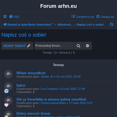
Forum arhn.eu
FAQ
Zarejestruj się
Zaloguj się
S
Kiedyś tu była Retro Atmosfera™
Allschool...
Napisz coś o sobie!
z
Napisz coś o sobie!
u
k
Szukaj
Wyszukiwanie 
NOWY TEMAT
a
Tematy: 13 • Strona
1
z
1
j
Tematy
Witam wszystkich
Ostatni post autor:
Jasiek_M
«
15 cze 2025, 16:28
bążur
Ostatni post autor:
Lou Fontaine
«
24 mar 2025, 17:49
Odpowiedzi:
2
Oto ja Smerfetka w wiosce pełnej smerfów!
Ostatni post autor:
PomocnaSmerfetka
«
17 kwie 2024, 8:07
Odpowiedzi:
2
Dobry wieczór forum