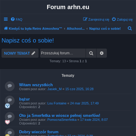
Forum arhn.eu
FAQ
Zarejestruj się
Zaloguj się
S
Kiedyś tu była Retro Atmosfera™
Allschool...
Napisz coś o sobie!
z
Napisz coś o sobie!
u
k
Szukaj
Wyszukiwanie 
NOWY TEMAT
a
Tematy: 13 • Strona
1
z
1
j
Tematy
Witam wszystkich
Ostatni post autor:
Jasiek_M
«
15 cze 2025, 16:28
bążur
Ostatni post autor:
Lou Fontaine
«
24 mar 2025, 17:49
Odpowiedzi:
2
Oto ja Smerfetka w wiosce pełnej smerfów!
Ostatni post autor:
PomocnaSmerfetka
«
17 kwie 2024, 8:07
Odpowiedzi:
2
Dobry wieczór forum