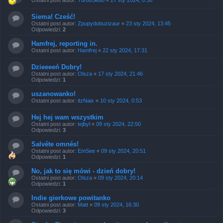
Ostatni post autor:
TurboSebo
«
27 sty 2024, 0:38
Siema! Cześć!
Ostatni post autor:
Zpupydobuzizaur
«
23 sty 2024, 13:45
Odpowiedzi:
2
Hamfrej, reporting in.
Ostatni post autor:
Hamfrej
«
22 sty 2024, 17:31
Dzieeeeń Dobry!
Ostatni post autor:
Olsza
«
17 sty 2024, 21:46
Odpowiedzi:
1
uszanowanko!
Ostatni post autor:
itzNaix
«
10 sty 2024, 0:53
Hej hej wam wszystkim
Ostatni post autor:
tejbyl
«
09 sty 2024, 22:50
Odpowiedzi:
3
Salvéte omnés!
Ostatni post autor:
EmSee
«
09 sty 2024, 20:51
Odpowiedzi:
1
No, jak to się mówi - dzień dobry!
Ostatni post autor:
Olsza
«
09 sty 2024, 20:14
Odpowiedzi:
1
Indie gierkowe powitanko
Ostatni post autor:
Matt
«
09 sty 2024, 16:30
Odpowiedzi:
3