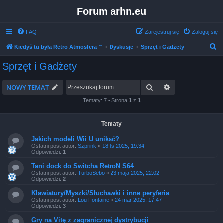
Forum arhn.eu
FAQ
Zarejestruj się
Zaloguj się
S
Kiedyś tu była Retro Atmosfera™
Dyskusje
Sprzęt i Gadżety
z
Sprzęt i Gadżety
u
k
Szukaj
Wyszukiwanie 
NOWY TEMAT
a
Tematy: 7 • Strona
1
z
1
j
Tematy
Jakich modeli Wii U unikać?
Ostatni post autor:
Szprink
«
18 lis 2025, 19:34
Odpowiedzi:
1
Tani dock do Switcha RetroN S64
Ostatni post autor:
TurboSebo
«
23 maja 2025, 22:02
Odpowiedzi:
2
Klawiatury/Myszki/Słuchawki i inne peryferia
Ostatni post autor:
Lou Fontaine
«
24 mar 2025, 17:47
Odpowiedzi:
3
Gry na Vitę z zagranicznej dystrybucji