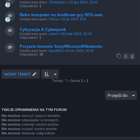
Ostatni post autor:
TurboSebo
«
22 gru 2024, 22:02
Odpowiedzi:
1
Retro komputer na środkowe gry DOS-owe.
Ostatni post autor:
Olsza
«
26 lip 2024, 9:54
Cyfryzacja A Cyberpunk
Ostatni post autor:
pawel
«
09 kwie 2024, 22:29
Odpowiedzi:
1
Przyszłe konsole Sony/Microsoft/Nintendo
Ostatni post autor:
klaudi30i
«
14 sty 2024, 19:36
Odpowiedzi:
19
1
2
NOWY TEMAT
Tematy: 7 • Strona
1
z
1
Przejdź do
TWOJE UPRAWNIENIA NA TYM FORUM
Nie możesz
tworzyć nowych tematów
Nie możesz
odpowiadać w tematach
Nie możesz
zmieniać swoich postów
Nie możesz
usuwać swoich postów
Nie możesz
dodawać załączników