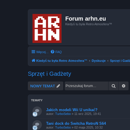
Forum arhn.eu
Kiedyś tu była Retro Atmosfera™
Więcej…
FAQ
Kiedyś tu była Retro Atmosfera™
Dyskusje
Sprzęt i Gad
Sprzęt i Gadżety
Szukaj
W
NOWY TEMAT
TEMATY
Jakich modeli Wii U unikać?
autor:
TurboSebo
»
11 wrz 2025, 19:41
Tani dock do Switcha RetroN S64
autor:
TurboSebo
»
02 maja 2025, 10:32