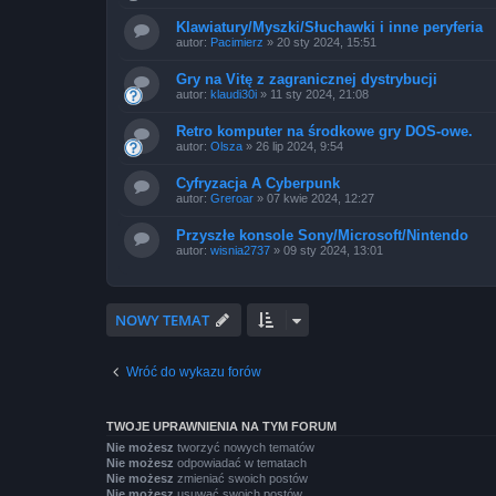
Klawiatury/Myszki/Słuchawki i inne peryferia
autor:
Pacimierz
»
20 sty 2024, 15:51
Gry na Vitę z zagranicznej dystrybucji
autor:
klaudi30i
»
11 sty 2024, 21:08
Retro komputer na środkowe gry DOS-owe.
autor:
Olsza
»
26 lip 2024, 9:54
Cyfryzacja A Cyberpunk
autor:
Greroar
»
07 kwie 2024, 12:27
Przyszłe konsole Sony/Microsoft/Nintendo
autor:
wisnia2737
»
09 sty 2024, 13:01
NOWY TEMAT
Wróć do wykazu forów
TWOJE UPRAWNIENIA NA TYM FORUM
Nie możesz
tworzyć nowych tematów
Nie możesz
odpowiadać w tematach
Nie możesz
zmieniać swoich postów
Nie możesz
usuwać swoich postów