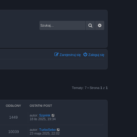
Szukaj
Wyszukiwanie za
Zarejestruj się
Zaloguj się
Tematy: 7 • Strona
1
z
1
ODSŁONY
OSTATNI POST
autor:
Szprink
1449
18 lis 2025, 19:34
autor:
TurboSebo
10039
23 maja 2025, 22:02