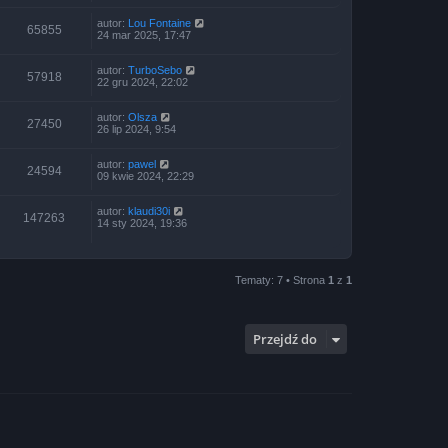
autor:
Lou Fontaine
65855
24 mar 2025, 17:47
autor:
TurboSebo
57918
22 gru 2024, 22:02
autor:
Olsza
27450
26 lip 2024, 9:54
autor:
pawel
24594
09 kwie 2024, 22:29
autor:
klaudi30i
147263
14 sty 2024, 19:36
Tematy: 7 • Strona
1
z
1
Przejdź do