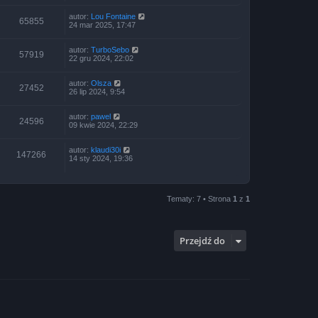
autor:
Lou Fontaine
65855
24 mar 2025, 17:47
autor:
TurboSebo
57919
22 gru 2024, 22:02
autor:
Olsza
27452
26 lip 2024, 9:54
autor:
pawel
24596
09 kwie 2024, 22:29
autor:
klaudi30i
147266
14 sty 2024, 19:36
Tematy: 7 • Strona
1
z
1
Przejdź do