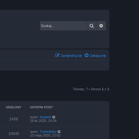
Szukaj
Wyszukiwanie za
Zarejestruj się
Zaloguj się
Tematy: 7 • Strona
1
z
1
ODSŁONY
OSTATNI POST
autor:
Szprink
1458
18 lis 2025, 19:34
autor:
TurboSebo
10040
23 maja 2025, 22:02