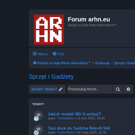
Forum arhn.eu
Kiedyś tu była Retro Atmosfera™
Więcej…
FAQ
Kiedyś tu była Retro Atmosfera™
Dyskusje
Sprzęt i Gad
Sprzęt i Gadżety
Szukaj
W
NOWY TEMAT
TEMATY
Jakich modeli Wii U unikać?
autor:
TurboSebo
»
11 wrz 2025, 19:41
Tani dock do Switcha RetroN S64
autor:
TurboSebo
»
02 maja 2025, 10:32