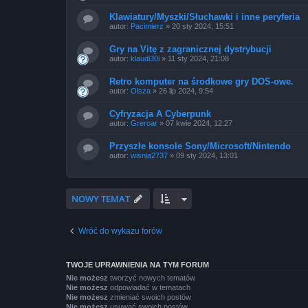
Klawiatury/Myszki/Słuchawki i inne peryferia
autor:
Pacimierz
»
20 sty 2024, 15:51
Gry na Vitę z zagranicznej dystrybucji
autor:
klaudi30i
»
11 sty 2024, 21:08
Retro komputer na środkowe gry DOS-owe.
autor:
Olsza
»
26 lip 2024, 9:54
Cyfryzacja A Cyberpunk
autor:
Greroar
»
07 kwie 2024, 12:27
Przyszłe konsole Sony/Microsoft/Nintendo
autor:
wisnia2737
»
09 sty 2024, 13:01
NOWY TEMAT
Wróć do wykazu forów
TWOJE UPRAWNIENIA NA TYM FORUM
Nie możesz
tworzyć nowych tematów
Nie możesz
odpowiadać w tematach
Nie możesz
zmieniać swoich postów
Nie możesz
usuwać swoich postów