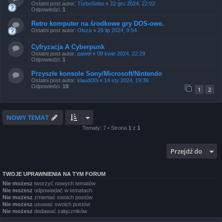
Ostatni post autor:
TurboSebo
«
22 gru 2024, 22:02
Odpowiedzi:
1
Retro komputer na środkowe gry DOS-owe.
Ostatni post autor:
Olsza
«
26 lip 2024, 9:54
Cyfryzacja A Cyberpunk
Ostatni post autor:
pawel
«
09 kwie 2024, 22:29
Odpowiedzi:
1
Przyszłe konsole Sony/Microsoft/Nintendo
Ostatni post autor:
klaudi30i
«
14 sty 2024, 19:36
Odpowiedzi:
19
1
2
NOWY TEMAT
Tematy: 7 • Strona
1
z
1
Przejdź do
TWOJE UPRAWNIENIA NA TYM FORUM
Nie możesz
tworzyć nowych tematów
Nie możesz
odpowiadać w tematach
Nie możesz
zmieniać swoich postów
Nie możesz
usuwać swoich postów
Nie możesz
dodawać załączników