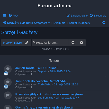
Forum arhn.eu
FAQ
Zarejestruj się
Zaloguj się
S
Kiedyś tu była Retro Atmosfera™
Dyskusje
Sprzęt i Gadżety
z
Sprzęt i Gadżety
u
k
Szukaj
Wyszukiwanie 
NOWY TEMAT
a
Tematy: 7 • Strona
1
z
1
j
Tematy
Jakich modeli Wii U unikać?
Ostatni post autor:
Szprink
«
18 lis 2025, 19:34
Odpowiedzi:
1
Tani dock do Switcha RetroN S64
Ostatni post autor:
TurboSebo
«
23 maja 2025, 22:02
Odpowiedzi:
2
Klawiatury/Myszki/Słuchawki i inne peryferia
Ostatni post autor:
Lou Fontaine
«
24 mar 2025, 17:47
Odpowiedzi:
3
Gry na Vitę z zagranicznej dystrybucji