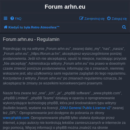
Forum arhn.eu
FAQ
Zarejestruj się
Zaloguj się
S
Kiedyś tu była Retro Atmosfera™
z
Forum arhn.eu - Regulamin
u
k
Rejestrując się na witrynie „Forum arhn.eu”, zwanej dalej „my”, ”nas”, „nasza”,
„Forum arhn.eu”, „https://forum.ar.hn”, akceptujesz wyszczególnione poniżej
a
postanowienia. Jeśli ich nie akceptujesz, opuść to miejsce, naciskając przycisk
j
„Nie akceptuję”. Administracja witryny „Forum arhn.eu” ma prawo w dowolnym
czasie zmienić poniższe postanowienia, informując cię o zmianach, niemniej
wskazane jest, aby użytkownicy sami regularnie zaglądali do tego regulaminu.
Korzystanie z witryny „Forum arhn.eu” po zmianach regulaminu oznacza, że
akceptujesz te zmiany ze wszelkimi konsekwencjami prawnymi.
Nasze fora zwane też „one”, „ich”, „je”, „phpBB software”, „www.phpbb.com”,
„phpBB Limited”, „phpBB Teams” działają w oparciu o oprogramowanie
wykorzystujące technologię phpBB, która jest środowiskiem typu witryny
(bulletin board), wydane na licencji „
GNU General Public License v2
” zwanej
też „GPL”. Oprogramowanie jest dostępne do pobrania ze strony
www.phpbb.com
. Oprogramowanie phpBB tylko ułatwia dyskusje przez
internet, a jego autorzy nie kontrolują tekstów zamieszczanych w internecie za
jego pomocą. Więcej informacji o phpBB można znaleźć na stronie