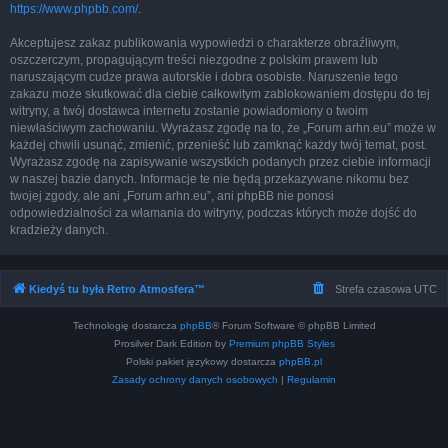
https://www.phpbb.com/
.
Akceptujesz zakaz publikowania wypowiedzi o charakterze obraźliwym,
oszczerczym, propagującym treści niezgodne z polskim prawem lub
naruszającym cudze prawa autorskie i dobra osobiste. Naruszenie tego
zakazu może skutkować dla ciebie całkowitym zablokowaniem dostępu do tej
witryny, a twój dostawca internetu zostanie powiadomiony o twoim
niewłaściwym zachowaniu. Wyrażasz zgodę na to, że „Forum arhn.eu” może w
każdej chwili usunąć, zmienić, przenieść lub zamknąć każdy twój temat, post.
Wyrażasz zgodę na zapisywanie wszystkich podanych przez ciebie informacji
w naszej bazie danych. Informacje te nie będą przekazywane nikomu bez
twojej zgody, ale ani „Forum arhn.eu”, ani phpBB nie ponosi
odpowiedzialności za włamania do witryny, podczas których może dojść do
kradzieży danych.
Kiedyś tu była Retro Atmosfera™
Strefa czasowa
UTC
Technologię dostarcza
phpBB
® Forum Software © phpBB Limited
Prosilver Dark Edition by
Premium phpBB Styles
Polski pakiet językowy dostarcza
phpBB.pl
Zasady ochrony danych osobowych
|
Regulamin