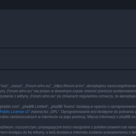
 ”nas”, „nasza”, „Forum arhn.eu”, „https://forum.ar.hn”, akceptujesz wyszczególnione
itryny „Forum arhn.eu” ma prawo w dowolnym czasie zmienić poniższe postanowienia
rzystanie z witryny „Forum arhn.eu” po zmianach regulaminu oznacza, że akceptu
www.phpbb.com”, „phpBB Limited”, „phpBB Teams” działają w oparciu o oprogramowan
ublic License v2
” zwanej też „GPL”. Oprogramowanie jest dostępne do pobrania 
ą tekstów zamieszczanych w internecie za jego pomocą. Więcej informacji o phpBB m
aźliwym, oszczerczym, propagującym treści niezgodne z polskim prawem lub narus
iem dostępu do tej witryny, a twój dostawca internetu zostanie powiadomiony o 