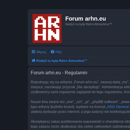
Forum arhn.eu
Kiedyś tu była Retro Atmosfera™
Więcej…
FAQ
Kiedyś tu była Retro Atmosfera™
Forum arhn.eu - Regulamin
Rejestrując się na witrynie „Forum arhn.eu”, zwanej dalej „my”,
miejsce, naciskając przycisk „Nie akceptuję”. Administracja w
użytkownicy sami regularnie zaglądali do tego regulaminu. Ko
Nasze fora zwane też „one”, „ich”, „je”, „phpBB software”, „
typu witryny (bulletin board), wydane na licencji „
GNU General P
ułatwia dyskusje przez internet, a jego autorzy nie kontroluj
Akceptujesz zakaz publikowania wypowiedzi o charakterze obr
tego zakazu może skutkować dla ciebie całkowitym zablokowan