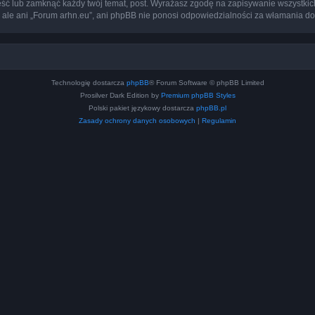
eść lub zamknąć każdy twój temat, post. Wyrażasz zgodę na zapisywanie wszystkic
 ale ani „Forum arhn.eu”, ani phpBB nie ponosi odpowiedzialności za włamania do
Technologię dostarcza
phpBB
® Forum Software © phpBB Limited
Prosilver Dark Edition by
Premium phpBB Styles
Polski pakiet językowy dostarcza
phpBB.pl
Zasady ochrony danych osobowych
|
Regulamin