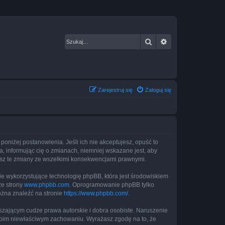
Szukaj
Wyszukiwanie za
Zarejestruj się
Zaloguj się
 poniżej postanowienia. Jeśli ich nie akceptujesz, opuść to
, informując cię o zmianach, niemniej wskazane jest, aby
jesz te zmiany ze wszelkimi konsekwencjami prawnymi.
ie wykorzystujące technologię phpBB, która jest środowiskiem
ze strony
www.phpbb.com
. Oprogramowanie phpBB tylko
ożna znaleźć na stronie
https://www.phpbb.com/
.
zającym cudze prawa autorskie i dobra osobiste. Naruszenie
twoim niewłaściwym zachowaniu. Wyrażasz zgodę na to, że