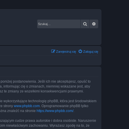
Szukaj
Wyszukiwanie za
Zarejestruj się
Zaloguj się
 poniżej postanowienia. Jeśli ich nie akceptujesz, opuść to
, informując cię o zmianach, niemniej wskazane jest, aby
jesz te zmiany ze wszelkimi konsekwencjami prawnymi.
ie wykorzystujące technologię phpBB, która jest środowiskiem
ze strony
www.phpbb.com
. Oprogramowanie phpBB tylko
ożna znaleźć na stronie
https://www.phpbb.com/
.
zającym cudze prawa autorskie i dobra osobiste. Naruszenie
twoim niewłaściwym zachowaniu. Wyrażasz zgodę na to, że