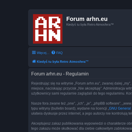
Forum arhn.eu
Kiedyś tu była Retro Atmosfera™
Więcej…
FAQ
Kiedyś tu była Retro Atmosfera™
Forum arhn.eu - Regulamin
Rejestrując się na witrynie „Forum arhn.eu”, zwanej dalej „my”,
miejsce, naciskając przycisk „Nie akceptuję”. Administracja w
użytkownicy sami regularnie zaglądali do tego regulaminu. Ko
Nasze fora zwane też „one”, „ich”, „je”, „phpBB software”, „
typu witryny (bulletin board), wydane na licencji „
GNU General P
ułatwia dyskusje przez internet, a jego autorzy nie kontroluj
Akceptujesz zakaz publikowania wypowiedzi o charakterze obr
tego zakazu może skutkować dla ciebie całkowitym zablokowan