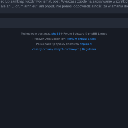
eść lub zamknąć każdy twój temat, post. Wyrażasz zgodę na zapisywanie wszystkic
 ale ani „Forum arhn.eu”, ani phpBB nie ponosi odpowiedzialności za włamania do
Technologię dostarcza
phpBB
® Forum Software © phpBB Limited
Prosilver Dark Edition by
Premium phpBB Styles
Polski pakiet językowy dostarcza
phpBB.pl
Zasady ochrony danych osobowych
|
Regulamin