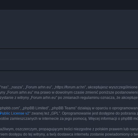
 ”nas”, „nasza”, „Forum arhn.eu”, „https://forum.ar.hn”, akceptujesz wyszczególnione
itryny „Forum arhn.eu” ma prawo w dowolnym czasie zmienić poniższe postanowienia
rzystanie z witryny „Forum arhn.eu” po zmianach regulaminu oznacza, że akceptu
www.phpbb.com”, „phpBB Limited”, „phpBB Teams” działają w oparciu o oprogramowan
ublic License v2
” zwanej też „GPL”. Oprogramowanie jest dostępne do pobrania 
ą tekstów zamieszczanych w internecie za jego pomocą. Więcej informacji o phpBB m
aźliwym, oszczerczym, propagującym treści niezgodne z polskim prawem lub narus
iem dostępu do tej witryny, a twój dostawca internetu zostanie powiadomiony o 