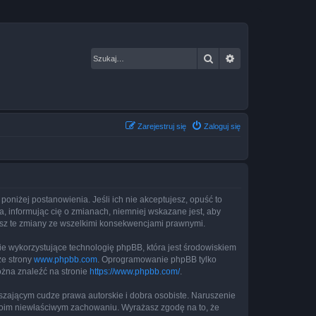
Szukaj
Wyszukiwanie za
Zarejestruj się
Zaloguj się
 poniżej postanowienia. Jeśli ich nie akceptujesz, opuść to
, informując cię o zmianach, niemniej wskazane jest, aby
jesz te zmiany ze wszelkimi konsekwencjami prawnymi.
ie wykorzystujące technologię phpBB, która jest środowiskiem
ze strony
www.phpbb.com
. Oprogramowanie phpBB tylko
ożna znaleźć na stronie
https://www.phpbb.com/
.
zającym cudze prawa autorskie i dobra osobiste. Naruszenie
twoim niewłaściwym zachowaniu. Wyrażasz zgodę na to, że