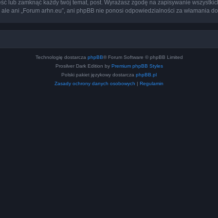
eść lub zamknąć każdy twój temat, post. Wyrażasz zgodę na zapisywanie wszystkic
 ale ani „Forum arhn.eu”, ani phpBB nie ponosi odpowiedzialności za włamania do
Technologię dostarcza
phpBB
® Forum Software © phpBB Limited
Prosilver Dark Edition by
Premium phpBB Styles
Polski pakiet językowy dostarcza
phpBB.pl
Zasady ochrony danych osobowych
|
Regulamin