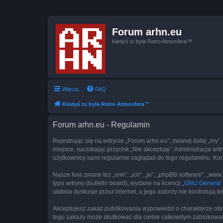
Forum arhn.eu
Kiedyś tu była Retro Atmosfera™
Więcej…
FAQ
Kiedyś tu była Retro Atmosfera™
Forum arhn.eu - Regulamin
Rejestrując się na witrynie „Forum arhn.eu”, zwanej dalej „my”,
miejsce, naciskając przycisk „Nie akceptuję”. Administracja w
użytkownicy sami regularnie zaglądali do tego regulaminu. Ko
Nasze fora zwane też „one”, „ich”, „je”, „phpBB software”, „
typu witryny (bulletin board), wydane na licencji „
GNU General P
ułatwia dyskusje przez internet, a jego autorzy nie kontroluj
Akceptujesz zakaz publikowania wypowiedzi o charakterze obr
tego zakazu może skutkować dla ciebie całkowitym zablokowan