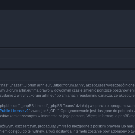
 ”nas”, „nasza”, „Forum arhn.eu”, „https://forum.ar.hn”, akceptujesz wyszczególnione
itryny „Forum arhn.eu” ma prawo w dowolnym czasie zmienić poniższe postanowienia
rzystanie z witryny „Forum arhn.eu” po zmianach regulaminu oznacza, że akceptu
www.phpbb.com”, „phpBB Limited”, „phpBB Teams” działają w oparciu o oprogramowan
ublic License v2
” zwanej też „GPL”. Oprogramowanie jest dostępne do pobrania 
ą tekstów zamieszczanych w internecie za jego pomocą. Więcej informacji o phpBB m
aźliwym, oszczerczym, propagującym treści niezgodne z polskim prawem lub narus
iem dostępu do tej witryny, a twój dostawca internetu zostanie powiadomiony o 