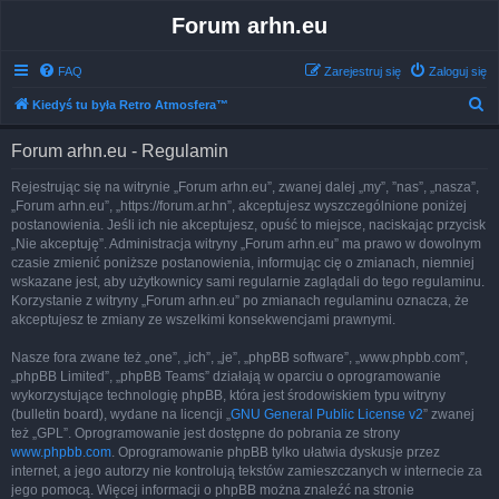
Forum arhn.eu
FAQ
Zarejestruj się
Zaloguj się
S
Kiedyś tu była Retro Atmosfera™
z
Forum arhn.eu - Regulamin
u
k
Rejestrując się na witrynie „Forum arhn.eu”, zwanej dalej „my”, ”nas”, „nasza”,
„Forum arhn.eu”, „https://forum.ar.hn”, akceptujesz wyszczególnione poniżej
a
postanowienia. Jeśli ich nie akceptujesz, opuść to miejsce, naciskając przycisk
j
„Nie akceptuję”. Administracja witryny „Forum arhn.eu” ma prawo w dowolnym
czasie zmienić poniższe postanowienia, informując cię o zmianach, niemniej
wskazane jest, aby użytkownicy sami regularnie zaglądali do tego regulaminu.
Korzystanie z witryny „Forum arhn.eu” po zmianach regulaminu oznacza, że
akceptujesz te zmiany ze wszelkimi konsekwencjami prawnymi.
Nasze fora zwane też „one”, „ich”, „je”, „phpBB software”, „www.phpbb.com”,
„phpBB Limited”, „phpBB Teams” działają w oparciu o oprogramowanie
wykorzystujące technologię phpBB, która jest środowiskiem typu witryny
(bulletin board), wydane na licencji „
GNU General Public License v2
” zwanej
też „GPL”. Oprogramowanie jest dostępne do pobrania ze strony
www.phpbb.com
. Oprogramowanie phpBB tylko ułatwia dyskusje przez
internet, a jego autorzy nie kontrolują tekstów zamieszczanych w internecie za
jego pomocą. Więcej informacji o phpBB można znaleźć na stronie