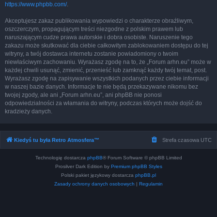
https://www.phpbb.com/
.
Akceptujesz zakaz publikowania wypowiedzi o charakterze obraźliwym,
oszczerczym, propagującym treści niezgodne z polskim prawem lub
naruszającym cudze prawa autorskie i dobra osobiste. Naruszenie tego
zakazu może skutkować dla ciebie całkowitym zablokowaniem dostępu do tej
witryny, a twój dostawca internetu zostanie powiadomiony o twoim
niewłaściwym zachowaniu. Wyrażasz zgodę na to, że „Forum arhn.eu” może w
każdej chwili usunąć, zmienić, przenieść lub zamknąć każdy twój temat, post.
Wyrażasz zgodę na zapisywanie wszystkich podanych przez ciebie informacji
w naszej bazie danych. Informacje te nie będą przekazywane nikomu bez
twojej zgody, ale ani „Forum arhn.eu”, ani phpBB nie ponosi
odpowiedzialności za włamania do witryny, podczas których może dojść do
kradzieży danych.
Kiedyś tu była Retro Atmosfera™
Strefa czasowa
UTC
Technologię dostarcza
phpBB
® Forum Software © phpBB Limited
Prosilver Dark Edition by
Premium phpBB Styles
Polski pakiet językowy dostarcza
phpBB.pl
Zasady ochrony danych osobowych
|
Regulamin