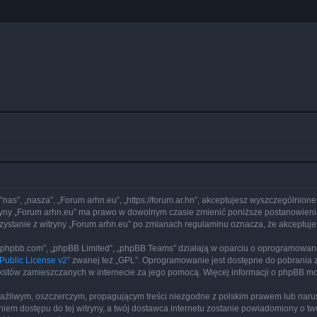
 ”nas”, „nasza”, „Forum arhn.eu”, „https://forum.ar.hn”, akceptujesz wyszczególnione
itryny „Forum arhn.eu” ma prawo w dowolnym czasie zmienić poniższe postanowienia
rzystanie z witryny „Forum arhn.eu” po zmianach regulaminu oznacza, że akceptu
www.phpbb.com”, „phpBB Limited”, „phpBB Teams” działają w oparciu o oprogramowan
ublic License v2
” zwanej też „GPL”. Oprogramowanie jest dostępne do pobrania 
ą tekstów zamieszczanych w internecie za jego pomocą. Więcej informacji o phpBB m
aźliwym, oszczerczym, propagującym treści niezgodne z polskim prawem lub narus
iem dostępu do tej witryny, a twój dostawca internetu zostanie powiadomiony o 