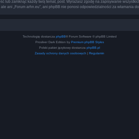
eść lub zamknąć każdy twój temat, post. Wyrażasz zgodę na zapisywanie wszystkic
 ale ani „Forum arhn.eu”, ani phpBB nie ponosi odpowiedzialności za włamania do
Technologię dostarcza
phpBB
® Forum Software © phpBB Limited
Prosilver Dark Edition by
Premium phpBB Styles
Polski pakiet językowy dostarcza
phpBB.pl
Zasady ochrony danych osobowych
|
Regulamin