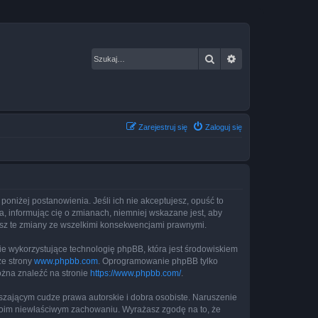
Szukaj
Wyszukiwanie za
Zarejestruj się
Zaloguj się
 poniżej postanowienia. Jeśli ich nie akceptujesz, opuść to
, informując cię o zmianach, niemniej wskazane jest, aby
jesz te zmiany ze wszelkimi konsekwencjami prawnymi.
ie wykorzystujące technologię phpBB, która jest środowiskiem
ze strony
www.phpbb.com
. Oprogramowanie phpBB tylko
ożna znaleźć na stronie
https://www.phpbb.com/
.
zającym cudze prawa autorskie i dobra osobiste. Naruszenie
twoim niewłaściwym zachowaniu. Wyrażasz zgodę na to, że