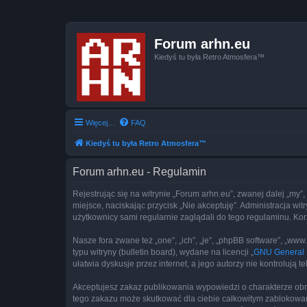
Forum arhn.eu
Kiedyś tu była Retro Atmosfera™
Więcej…
FAQ
Kiedyś tu była Retro Atmosfera™
Forum arhn.eu - Regulamin
Rejestrując się na witrynie „Forum arhn.eu”, zwanej dalej „my”,
miejsce, naciskając przycisk „Nie akceptuję”. Administracja w
użytkownicy sami regularnie zaglądali do tego regulaminu. Ko
Nasze fora zwane też „one”, „ich”, „je”, „phpBB software”, „
typu witryny (bulletin board), wydane na licencji „
GNU General P
ułatwia dyskusje przez internet, a jego autorzy nie kontroluj
Akceptujesz zakaz publikowania wypowiedzi o charakterze obr
tego zakazu może skutkować dla ciebie całkowitym zablokowan