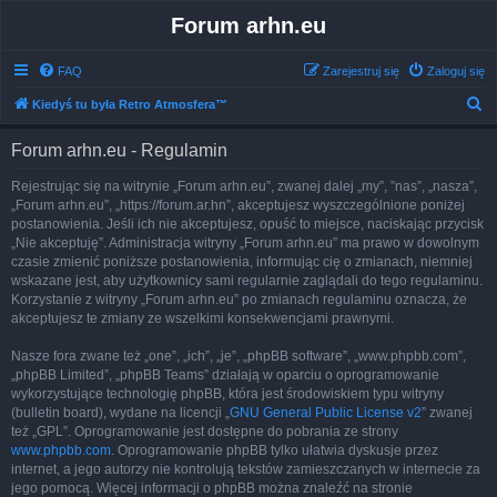
Forum arhn.eu
FAQ
Zarejestruj się
Zaloguj się
S
Kiedyś tu była Retro Atmosfera™
z
Forum arhn.eu - Regulamin
u
k
Rejestrując się na witrynie „Forum arhn.eu”, zwanej dalej „my”, ”nas”, „nasza”,
„Forum arhn.eu”, „https://forum.ar.hn”, akceptujesz wyszczególnione poniżej
a
postanowienia. Jeśli ich nie akceptujesz, opuść to miejsce, naciskając przycisk
j
„Nie akceptuję”. Administracja witryny „Forum arhn.eu” ma prawo w dowolnym
czasie zmienić poniższe postanowienia, informując cię o zmianach, niemniej
wskazane jest, aby użytkownicy sami regularnie zaglądali do tego regulaminu.
Korzystanie z witryny „Forum arhn.eu” po zmianach regulaminu oznacza, że
akceptujesz te zmiany ze wszelkimi konsekwencjami prawnymi.
Nasze fora zwane też „one”, „ich”, „je”, „phpBB software”, „www.phpbb.com”,
„phpBB Limited”, „phpBB Teams” działają w oparciu o oprogramowanie
wykorzystujące technologię phpBB, która jest środowiskiem typu witryny
(bulletin board), wydane na licencji „
GNU General Public License v2
” zwanej
też „GPL”. Oprogramowanie jest dostępne do pobrania ze strony
www.phpbb.com
. Oprogramowanie phpBB tylko ułatwia dyskusje przez
internet, a jego autorzy nie kontrolują tekstów zamieszczanych w internecie za
jego pomocą. Więcej informacji o phpBB można znaleźć na stronie