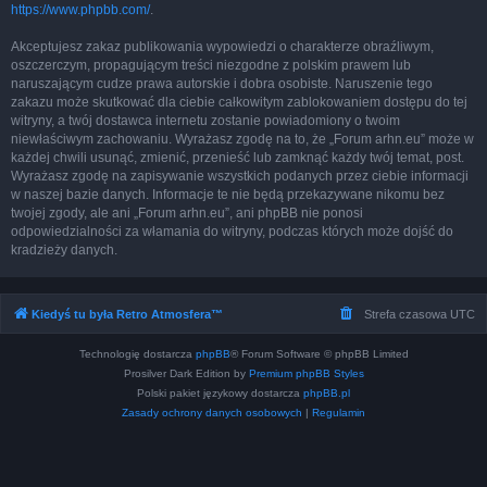
https://www.phpbb.com/
.
Akceptujesz zakaz publikowania wypowiedzi o charakterze obraźliwym,
oszczerczym, propagującym treści niezgodne z polskim prawem lub
naruszającym cudze prawa autorskie i dobra osobiste. Naruszenie tego
zakazu może skutkować dla ciebie całkowitym zablokowaniem dostępu do tej
witryny, a twój dostawca internetu zostanie powiadomiony o twoim
niewłaściwym zachowaniu. Wyrażasz zgodę na to, że „Forum arhn.eu” może w
każdej chwili usunąć, zmienić, przenieść lub zamknąć każdy twój temat, post.
Wyrażasz zgodę na zapisywanie wszystkich podanych przez ciebie informacji
w naszej bazie danych. Informacje te nie będą przekazywane nikomu bez
twojej zgody, ale ani „Forum arhn.eu”, ani phpBB nie ponosi
odpowiedzialności za włamania do witryny, podczas których może dojść do
kradzieży danych.
Kiedyś tu była Retro Atmosfera™
Strefa czasowa
UTC
Technologię dostarcza
phpBB
® Forum Software © phpBB Limited
Prosilver Dark Edition by
Premium phpBB Styles
Polski pakiet językowy dostarcza
phpBB.pl
Zasady ochrony danych osobowych
|
Regulamin