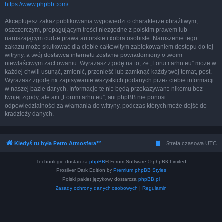
https://www.phpbb.com/
.
Akceptujesz zakaz publikowania wypowiedzi o charakterze obraźliwym,
oszczerczym, propagującym treści niezgodne z polskim prawem lub
naruszającym cudze prawa autorskie i dobra osobiste. Naruszenie tego
zakazu może skutkować dla ciebie całkowitym zablokowaniem dostępu do tej
witryny, a twój dostawca internetu zostanie powiadomiony o twoim
niewłaściwym zachowaniu. Wyrażasz zgodę na to, że „Forum arhn.eu” może w
każdej chwili usunąć, zmienić, przenieść lub zamknąć każdy twój temat, post.
Wyrażasz zgodę na zapisywanie wszystkich podanych przez ciebie informacji
w naszej bazie danych. Informacje te nie będą przekazywane nikomu bez
twojej zgody, ale ani „Forum arhn.eu”, ani phpBB nie ponosi
odpowiedzialności za włamania do witryny, podczas których może dojść do
kradzieży danych.
Kiedyś tu była Retro Atmosfera™
Strefa czasowa
UTC
Technologię dostarcza
phpBB
® Forum Software © phpBB Limited
Prosilver Dark Edition by
Premium phpBB Styles
Polski pakiet językowy dostarcza
phpBB.pl
Zasady ochrony danych osobowych
|
Regulamin