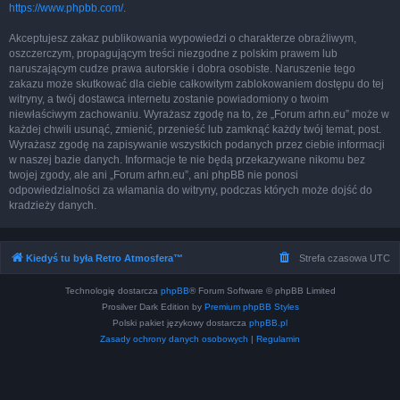
https://www.phpbb.com/
.
Akceptujesz zakaz publikowania wypowiedzi o charakterze obraźliwym,
oszczerczym, propagującym treści niezgodne z polskim prawem lub
naruszającym cudze prawa autorskie i dobra osobiste. Naruszenie tego
zakazu może skutkować dla ciebie całkowitym zablokowaniem dostępu do tej
witryny, a twój dostawca internetu zostanie powiadomiony o twoim
niewłaściwym zachowaniu. Wyrażasz zgodę na to, że „Forum arhn.eu” może w
każdej chwili usunąć, zmienić, przenieść lub zamknąć każdy twój temat, post.
Wyrażasz zgodę na zapisywanie wszystkich podanych przez ciebie informacji
w naszej bazie danych. Informacje te nie będą przekazywane nikomu bez
twojej zgody, ale ani „Forum arhn.eu”, ani phpBB nie ponosi
odpowiedzialności za włamania do witryny, podczas których może dojść do
kradzieży danych.
Kiedyś tu była Retro Atmosfera™
Strefa czasowa
UTC
Technologię dostarcza
phpBB
® Forum Software © phpBB Limited
Prosilver Dark Edition by
Premium phpBB Styles
Polski pakiet językowy dostarcza
phpBB.pl
Zasady ochrony danych osobowych
|
Regulamin