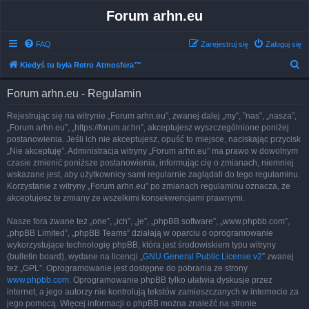
Forum arhn.eu
FAQ
Zarejestruj się
Zaloguj się
S
Kiedyś tu była Retro Atmosfera™
z
Forum arhn.eu - Regulamin
u
k
Rejestrując się na witrynie „Forum arhn.eu”, zwanej dalej „my”, ”nas”, „nasza”,
„Forum arhn.eu”, „https://forum.ar.hn”, akceptujesz wyszczególnione poniżej
a
postanowienia. Jeśli ich nie akceptujesz, opuść to miejsce, naciskając przycisk
j
„Nie akceptuję”. Administracja witryny „Forum arhn.eu” ma prawo w dowolnym
czasie zmienić poniższe postanowienia, informując cię o zmianach, niemniej
wskazane jest, aby użytkownicy sami regularnie zaglądali do tego regulaminu.
Korzystanie z witryny „Forum arhn.eu” po zmianach regulaminu oznacza, że
akceptujesz te zmiany ze wszelkimi konsekwencjami prawnymi.
Nasze fora zwane też „one”, „ich”, „je”, „phpBB software”, „www.phpbb.com”,
„phpBB Limited”, „phpBB Teams” działają w oparciu o oprogramowanie
wykorzystujące technologię phpBB, która jest środowiskiem typu witryny
(bulletin board), wydane na licencji „
GNU General Public License v2
” zwanej
też „GPL”. Oprogramowanie jest dostępne do pobrania ze strony
www.phpbb.com
. Oprogramowanie phpBB tylko ułatwia dyskusje przez
internet, a jego autorzy nie kontrolują tekstów zamieszczanych w internecie za
jego pomocą. Więcej informacji o phpBB można znaleźć na stronie