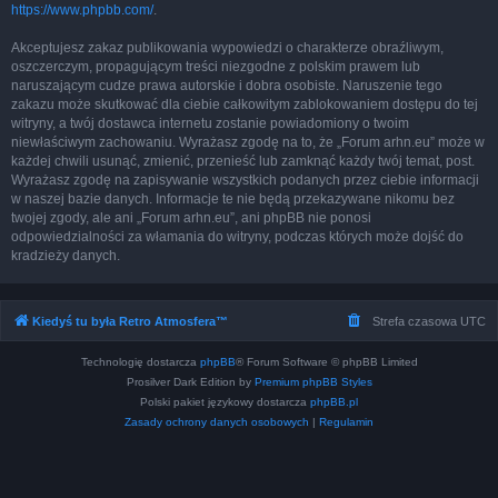
https://www.phpbb.com/
.
Akceptujesz zakaz publikowania wypowiedzi o charakterze obraźliwym,
oszczerczym, propagującym treści niezgodne z polskim prawem lub
naruszającym cudze prawa autorskie i dobra osobiste. Naruszenie tego
zakazu może skutkować dla ciebie całkowitym zablokowaniem dostępu do tej
witryny, a twój dostawca internetu zostanie powiadomiony o twoim
niewłaściwym zachowaniu. Wyrażasz zgodę na to, że „Forum arhn.eu” może w
każdej chwili usunąć, zmienić, przenieść lub zamknąć każdy twój temat, post.
Wyrażasz zgodę na zapisywanie wszystkich podanych przez ciebie informacji
w naszej bazie danych. Informacje te nie będą przekazywane nikomu bez
twojej zgody, ale ani „Forum arhn.eu”, ani phpBB nie ponosi
odpowiedzialności za włamania do witryny, podczas których może dojść do
kradzieży danych.
Kiedyś tu była Retro Atmosfera™
Strefa czasowa
UTC
Technologię dostarcza
phpBB
® Forum Software © phpBB Limited
Prosilver Dark Edition by
Premium phpBB Styles
Polski pakiet językowy dostarcza
phpBB.pl
Zasady ochrony danych osobowych
|
Regulamin