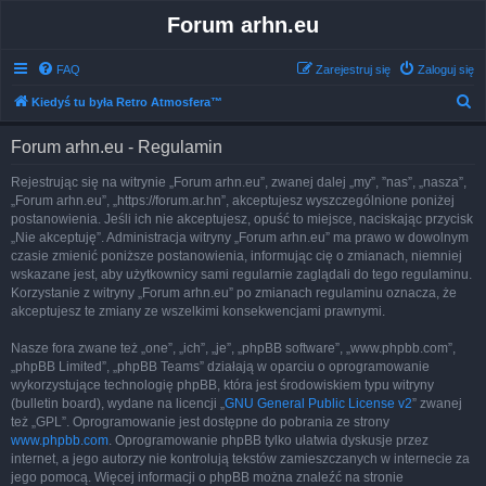
Forum arhn.eu
FAQ
Zarejestruj się
Zaloguj się
S
Kiedyś tu była Retro Atmosfera™
z
Forum arhn.eu - Regulamin
u
k
Rejestrując się na witrynie „Forum arhn.eu”, zwanej dalej „my”, ”nas”, „nasza”,
„Forum arhn.eu”, „https://forum.ar.hn”, akceptujesz wyszczególnione poniżej
a
postanowienia. Jeśli ich nie akceptujesz, opuść to miejsce, naciskając przycisk
j
„Nie akceptuję”. Administracja witryny „Forum arhn.eu” ma prawo w dowolnym
czasie zmienić poniższe postanowienia, informując cię o zmianach, niemniej
wskazane jest, aby użytkownicy sami regularnie zaglądali do tego regulaminu.
Korzystanie z witryny „Forum arhn.eu” po zmianach regulaminu oznacza, że
akceptujesz te zmiany ze wszelkimi konsekwencjami prawnymi.
Nasze fora zwane też „one”, „ich”, „je”, „phpBB software”, „www.phpbb.com”,
„phpBB Limited”, „phpBB Teams” działają w oparciu o oprogramowanie
wykorzystujące technologię phpBB, która jest środowiskiem typu witryny
(bulletin board), wydane na licencji „
GNU General Public License v2
” zwanej
też „GPL”. Oprogramowanie jest dostępne do pobrania ze strony
www.phpbb.com
. Oprogramowanie phpBB tylko ułatwia dyskusje przez
internet, a jego autorzy nie kontrolują tekstów zamieszczanych w internecie za
jego pomocą. Więcej informacji o phpBB można znaleźć na stronie