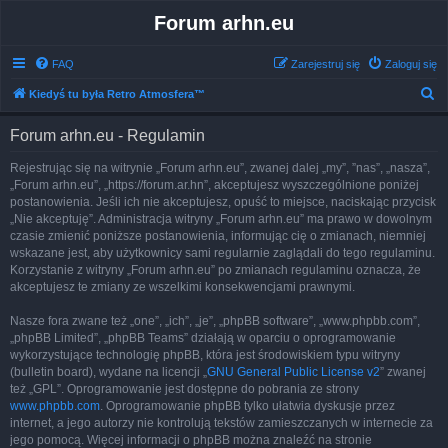
Forum arhn.eu
FAQ
Zarejestruj się
Zaloguj się
S
Kiedyś tu była Retro Atmosfera™
z
Forum arhn.eu - Regulamin
u
k
Rejestrując się na witrynie „Forum arhn.eu”, zwanej dalej „my”, ”nas”, „nasza”,
„Forum arhn.eu”, „https://forum.ar.hn”, akceptujesz wyszczególnione poniżej
a
postanowienia. Jeśli ich nie akceptujesz, opuść to miejsce, naciskając przycisk
j
„Nie akceptuję”. Administracja witryny „Forum arhn.eu” ma prawo w dowolnym
czasie zmienić poniższe postanowienia, informując cię o zmianach, niemniej
wskazane jest, aby użytkownicy sami regularnie zaglądali do tego regulaminu.
Korzystanie z witryny „Forum arhn.eu” po zmianach regulaminu oznacza, że
akceptujesz te zmiany ze wszelkimi konsekwencjami prawnymi.
Nasze fora zwane też „one”, „ich”, „je”, „phpBB software”, „www.phpbb.com”,
„phpBB Limited”, „phpBB Teams” działają w oparciu o oprogramowanie
wykorzystujące technologię phpBB, która jest środowiskiem typu witryny
(bulletin board), wydane na licencji „
GNU General Public License v2
” zwanej
też „GPL”. Oprogramowanie jest dostępne do pobrania ze strony
www.phpbb.com
. Oprogramowanie phpBB tylko ułatwia dyskusje przez
internet, a jego autorzy nie kontrolują tekstów zamieszczanych w internecie za
jego pomocą. Więcej informacji o phpBB można znaleźć na stronie