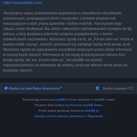
https://www.phpbb.com/
.
Akceptujesz zakaz publikowania wypowiedzi o charakterze obraźliwym,
oszczerczym, propagującym treści niezgodne z polskim prawem lub
naruszającym cudze prawa autorskie i dobra osobiste. Naruszenie tego
zakazu może skutkować dla ciebie całkowitym zablokowaniem dostępu do tej
witryny, a twój dostawca internetu zostanie powiadomiony o twoim
niewłaściwym zachowaniu. Wyrażasz zgodę na to, że „Forum arhn.eu” może w
każdej chwili usunąć, zmienić, przenieść lub zamknąć każdy twój temat, post.
Wyrażasz zgodę na zapisywanie wszystkich podanych przez ciebie informacji
w naszej bazie danych. Informacje te nie będą przekazywane nikomu bez
twojej zgody, ale ani „Forum arhn.eu”, ani phpBB nie ponosi
odpowiedzialności za włamania do witryny, podczas których może dojść do
kradzieży danych.
Kiedyś tu była Retro Atmosfera™
Strefa czasowa
UTC
Technologię dostarcza
phpBB
® Forum Software © phpBB Limited
Prosilver Dark Edition by
Premium phpBB Styles
Polski pakiet językowy dostarcza
phpBB.pl
Zasady ochrony danych osobowych
|
Regulamin