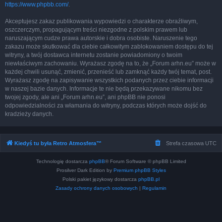
https://www.phpbb.com/
.
Akceptujesz zakaz publikowania wypowiedzi o charakterze obraźliwym,
oszczerczym, propagującym treści niezgodne z polskim prawem lub
naruszającym cudze prawa autorskie i dobra osobiste. Naruszenie tego
zakazu może skutkować dla ciebie całkowitym zablokowaniem dostępu do tej
witryny, a twój dostawca internetu zostanie powiadomiony o twoim
niewłaściwym zachowaniu. Wyrażasz zgodę na to, że „Forum arhn.eu” może w
każdej chwili usunąć, zmienić, przenieść lub zamknąć każdy twój temat, post.
Wyrażasz zgodę na zapisywanie wszystkich podanych przez ciebie informacji
w naszej bazie danych. Informacje te nie będą przekazywane nikomu bez
twojej zgody, ale ani „Forum arhn.eu”, ani phpBB nie ponosi
odpowiedzialności za włamania do witryny, podczas których może dojść do
kradzieży danych.
Kiedyś tu była Retro Atmosfera™
Strefa czasowa
UTC
Technologię dostarcza
phpBB
® Forum Software © phpBB Limited
Prosilver Dark Edition by
Premium phpBB Styles
Polski pakiet językowy dostarcza
phpBB.pl
Zasady ochrony danych osobowych
|
Regulamin