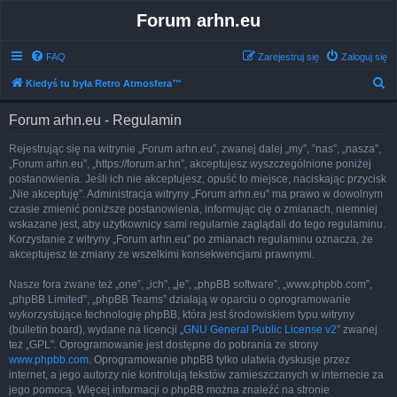
Forum arhn.eu
FAQ
Zarejestruj się
Zaloguj się
S
Kiedyś tu była Retro Atmosfera™
z
Forum arhn.eu - Regulamin
u
k
Rejestrując się na witrynie „Forum arhn.eu”, zwanej dalej „my”, ”nas”, „nasza”,
„Forum arhn.eu”, „https://forum.ar.hn”, akceptujesz wyszczególnione poniżej
a
postanowienia. Jeśli ich nie akceptujesz, opuść to miejsce, naciskając przycisk
j
„Nie akceptuję”. Administracja witryny „Forum arhn.eu” ma prawo w dowolnym
czasie zmienić poniższe postanowienia, informując cię o zmianach, niemniej
wskazane jest, aby użytkownicy sami regularnie zaglądali do tego regulaminu.
Korzystanie z witryny „Forum arhn.eu” po zmianach regulaminu oznacza, że
akceptujesz te zmiany ze wszelkimi konsekwencjami prawnymi.
Nasze fora zwane też „one”, „ich”, „je”, „phpBB software”, „www.phpbb.com”,
„phpBB Limited”, „phpBB Teams” działają w oparciu o oprogramowanie
wykorzystujące technologię phpBB, która jest środowiskiem typu witryny
(bulletin board), wydane na licencji „
GNU General Public License v2
” zwanej
też „GPL”. Oprogramowanie jest dostępne do pobrania ze strony
www.phpbb.com
. Oprogramowanie phpBB tylko ułatwia dyskusje przez
internet, a jego autorzy nie kontrolują tekstów zamieszczanych w internecie za
jego pomocą. Więcej informacji o phpBB można znaleźć na stronie