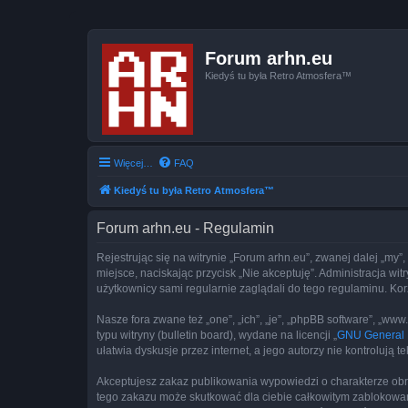
Forum arhn.eu
Kiedyś tu była Retro Atmosfera™
Więcej…
FAQ
Kiedyś tu była Retro Atmosfera™
Forum arhn.eu - Regulamin
Rejestrując się na witrynie „Forum arhn.eu”, zwanej dalej „my”,
miejsce, naciskając przycisk „Nie akceptuję”. Administracja w
użytkownicy sami regularnie zaglądali do tego regulaminu. Ko
Nasze fora zwane też „one”, „ich”, „je”, „phpBB software”, „
typu witryny (bulletin board), wydane na licencji „
GNU General P
ułatwia dyskusje przez internet, a jego autorzy nie kontroluj
Akceptujesz zakaz publikowania wypowiedzi o charakterze obr
tego zakazu może skutkować dla ciebie całkowitym zablokowan