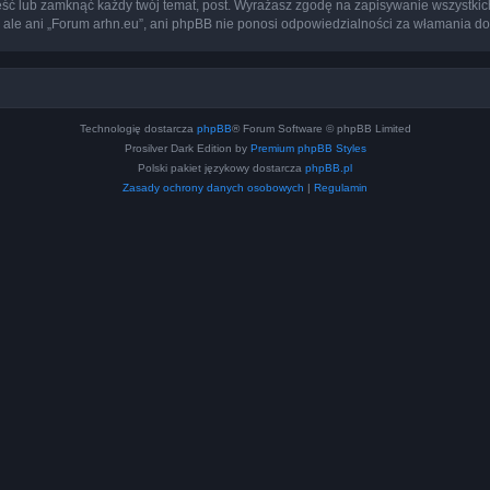
eść lub zamknąć każdy twój temat, post. Wyrażasz zgodę na zapisywanie wszystkic
 ale ani „Forum arhn.eu”, ani phpBB nie ponosi odpowiedzialności za włamania do
Technologię dostarcza
phpBB
® Forum Software © phpBB Limited
Prosilver Dark Edition by
Premium phpBB Styles
Polski pakiet językowy dostarcza
phpBB.pl
Zasady ochrony danych osobowych
|
Regulamin