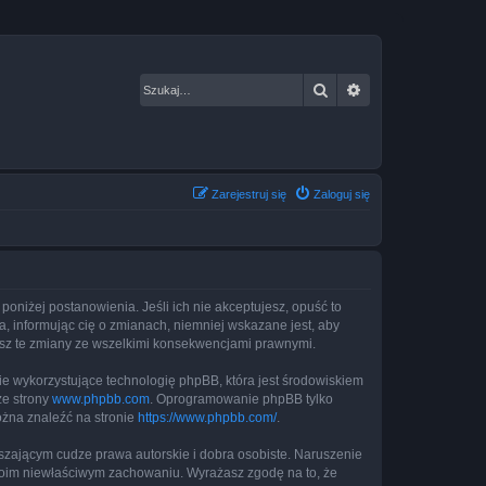
Szukaj
Wyszukiwanie za
Zarejestruj się
Zaloguj się
 poniżej postanowienia. Jeśli ich nie akceptujesz, opuść to
, informując cię o zmianach, niemniej wskazane jest, aby
jesz te zmiany ze wszelkimi konsekwencjami prawnymi.
ie wykorzystujące technologię phpBB, która jest środowiskiem
ze strony
www.phpbb.com
. Oprogramowanie phpBB tylko
ożna znaleźć na stronie
https://www.phpbb.com/
.
zającym cudze prawa autorskie i dobra osobiste. Naruszenie
twoim niewłaściwym zachowaniu. Wyrażasz zgodę na to, że