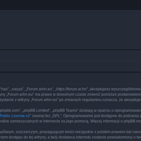
 ”nas”, „nasza”, „Forum arhn.eu”, „https://forum.ar.hn”, akceptujesz wyszczególnione
itryny „Forum arhn.eu” ma prawo w dowolnym czasie zmienić poniższe postanowienia
rzystanie z witryny „Forum arhn.eu” po zmianach regulaminu oznacza, że akceptu
www.phpbb.com”, „phpBB Limited”, „phpBB Teams” działają w oparciu o oprogramowan
ublic License v2
” zwanej też „GPL”. Oprogramowanie jest dostępne do pobrania 
ą tekstów zamieszczanych w internecie za jego pomocą. Więcej informacji o phpBB m
aźliwym, oszczerczym, propagującym treści niezgodne z polskim prawem lub narus
iem dostępu do tej witryny, a twój dostawca internetu zostanie powiadomiony o 