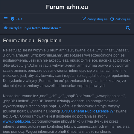
Forum arhn.eu
FAQ
Zarejestruj się
Zaloguj się
S
Kiedyś tu była Retro Atmosfera™
z
Forum arhn.eu - Regulamin
u
k
Rejestrując się na witrynie „Forum arhn.eu”, zwanej dalej „my”, ”nas”, „nasza”,
„Forum arhn.eu”, „https://forum.ar.hn”, akceptujesz wyszczególnione poniżej
a
postanowienia. Jeśli ich nie akceptujesz, opuść to miejsce, naciskając przycisk
j
„Nie akceptuję”. Administracja witryny „Forum arhn.eu” ma prawo w dowolnym
czasie zmienić poniższe postanowienia, informując cię o zmianach, niemniej
wskazane jest, aby użytkownicy sami regularnie zaglądali do tego regulaminu.
Korzystanie z witryny „Forum arhn.eu” po zmianach regulaminu oznacza, że
akceptujesz te zmiany ze wszelkimi konsekwencjami prawnymi.
Nasze fora zwane też „one”, „ich”, „je”, „phpBB software”, „www.phpbb.com”,
„phpBB Limited”, „phpBB Teams” działają w oparciu o oprogramowanie
wykorzystujące technologię phpBB, która jest środowiskiem typu witryny
(bulletin board), wydane na licencji „
GNU General Public License v2
” zwanej
też „GPL”. Oprogramowanie jest dostępne do pobrania ze strony
www.phpbb.com
. Oprogramowanie phpBB tylko ułatwia dyskusje przez
internet, a jego autorzy nie kontrolują tekstów zamieszczanych w internecie za
jego pomocą. Więcej informacji o phpBB można znaleźć na stronie