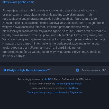
https://www.phpbb.com/
.
Akceptujesz zakaz publikowania wypowiedzi o charakterze obraźliwym,
oszczerczym, propagującym treści niezgodne z polskim prawem lub
naruszającym cudze prawa autorskie i dobra osobiste. Naruszenie tego
zakazu może skutkować dla ciebie całkowitym zablokowaniem dostępu do tej
witryny, a twój dostawca internetu zostanie powiadomiony o twoim
niewłaściwym zachowaniu. Wyrażasz zgodę na to, że „Forum arhn.eu” może w
każdej chwili usunąć, zmienić, przenieść lub zamknąć każdy twój temat, post.
Wyrażasz zgodę na zapisywanie wszystkich podanych przez ciebie informacji
w naszej bazie danych. Informacje te nie będą przekazywane nikomu bez
twojej zgody, ale ani „Forum arhn.eu”, ani phpBB nie ponosi
odpowiedzialności za włamania do witryny, podczas których może dojść do
kradzieży danych.
Kiedyś tu była Retro Atmosfera™
Strefa czasowa
UTC
Technologię dostarcza
phpBB
® Forum Software © phpBB Limited
Prosilver Dark Edition by
Premium phpBB Styles
Polski pakiet językowy dostarcza
phpBB.pl
Zasady ochrony danych osobowych
|
Regulamin