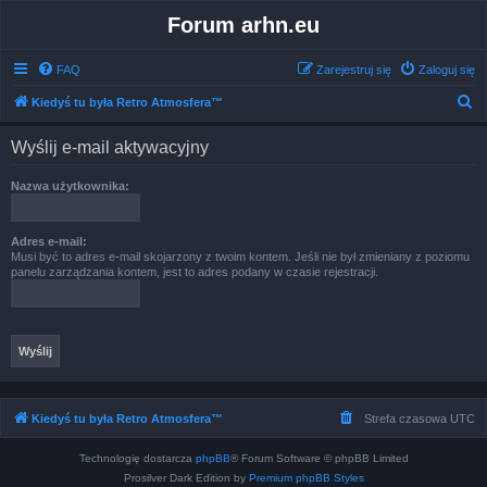
Forum arhn.eu
FAQ
Zarejestruj się
Zaloguj się
S
Kiedyś tu była Retro Atmosfera™
z
Wyślij e-mail aktywacyjny
u
k
Nazwa użytkownika:
a
j
Adres e-mail:
Musi być to adres e-mail skojarzony z twoim kontem. Jeśli nie był zmieniany z poziomu
panelu zarządzania kontem, jest to adres podany w czasie rejestracji.
Kiedyś tu była Retro Atmosfera™
Strefa czasowa
UTC
Technologię dostarcza
phpBB
® Forum Software © phpBB Limited
Prosilver Dark Edition by
Premium phpBB Styles