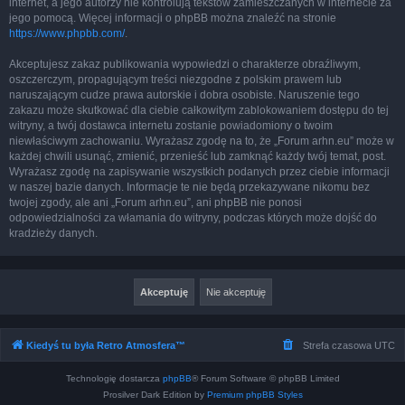
internet, a jego autorzy nie kontrolują tekstów zamieszczanych w internecie za
jego pomocą. Więcej informacji o phpBB można znaleźć na stronie
https://www.phpbb.com/
.
Akceptujesz zakaz publikowania wypowiedzi o charakterze obraźliwym,
oszczerczym, propagującym treści niezgodne z polskim prawem lub
naruszającym cudze prawa autorskie i dobra osobiste. Naruszenie tego
zakazu może skutkować dla ciebie całkowitym zablokowaniem dostępu do tej
witryny, a twój dostawca internetu zostanie powiadomiony o twoim
niewłaściwym zachowaniu. Wyrażasz zgodę na to, że „Forum arhn.eu” może w
każdej chwili usunąć, zmienić, przenieść lub zamknąć każdy twój temat, post.
Wyrażasz zgodę na zapisywanie wszystkich podanych przez ciebie informacji
w naszej bazie danych. Informacje te nie będą przekazywane nikomu bez
twojej zgody, ale ani „Forum arhn.eu”, ani phpBB nie ponosi
odpowiedzialności za włamania do witryny, podczas których może dojść do
kradzieży danych.
Kiedyś tu była Retro Atmosfera™
Strefa czasowa
UTC
Technologię dostarcza
phpBB
® Forum Software © phpBB Limited
Prosilver Dark Edition by
Premium phpBB Styles