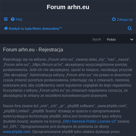
Forum arhn.eu
FAQ
Zaloguj się
S
Kiedyś tu była Retro Atmosfera™
z
Język:
u
Forum arhn.eu - Rejestracja
k
a
Rejestrując się na witrynie „Forum arhn.eu”, zwanej dalej „my”, ”nas”, „nasza”,
„Forum arhn.eu”, „https://forum.ar.hn”, akceptujesz wyszczególnione poniżej
j
postanowienia. Jeśli ich nie akceptujesz, opuść to miejsce, naciskając przycisk
„Nie akceptuję”. Administracja witryny „Forum arhn.eu” ma prawo w dowolnym
czasie zmienić poniższe postanowienia, informując cię o zmianach, niemniej
wskazane jest, aby użytkownicy sami regularnie zaglądali do tego regulaminu.
Korzystanie z witryny „Forum arhn.eu” po zmianach regulaminu oznacza, że
akceptujesz te zmiany ze wszelkimi konsekwencjami prawnymi.
Nasze fora zwane też „one”, „ich”, „je”, „phpBB software”, „www.phpbb.com”,
„phpBB Limited”, „phpBB Teams” działają w oparciu o oprogramowanie
wykorzystujące technologię phpBB, która jest środowiskiem typu witryny
(bulletin board), wydane na licencji „
GNU General Public License v2
” zwanej
też „GPL”. Oprogramowanie jest dostępne do pobrania ze strony
www.phpbb.com
. Oprogramowanie phpBB tylko ułatwia dyskusje przez