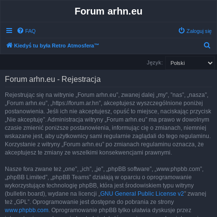
Forum arhn.eu
FAQ
Zaloguj się
S
Kiedyś tu była Retro Atmosfera™
z
Język:
u
Forum arhn.eu - Rejestracja
k
a
Rejestrując się na witrynie „Forum arhn.eu”, zwanej dalej „my”, ”nas”, „nasza”,
„Forum arhn.eu”, „https://forum.ar.hn”, akceptujesz wyszczególnione poniżej
j
postanowienia. Jeśli ich nie akceptujesz, opuść to miejsce, naciskając przycisk
„Nie akceptuję”. Administracja witryny „Forum arhn.eu” ma prawo w dowolnym
czasie zmienić poniższe postanowienia, informując cię o zmianach, niemniej
wskazane jest, aby użytkownicy sami regularnie zaglądali do tego regulaminu.
Korzystanie z witryny „Forum arhn.eu” po zmianach regulaminu oznacza, że
akceptujesz te zmiany ze wszelkimi konsekwencjami prawnymi.
Nasze fora zwane też „one”, „ich”, „je”, „phpBB software”, „www.phpbb.com”,
„phpBB Limited”, „phpBB Teams” działają w oparciu o oprogramowanie
wykorzystujące technologię phpBB, która jest środowiskiem typu witryny
(bulletin board), wydane na licencji „
GNU General Public License v2
” zwanej
też „GPL”. Oprogramowanie jest dostępne do pobrania ze strony
www.phpbb.com
. Oprogramowanie phpBB tylko ułatwia dyskusje przez