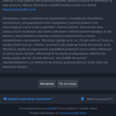
internet, a jego autorzy nie kontrolują tekstów zamieszczanych w internecie za
jego pomocą. Więcej informacji o phpBB można znaleźć na stronie
https://www.phpbb.com/
.
Akceptujesz zakaz publikowania wypowiedzi o charakterze obraźliwym,
oszczerczym, propagującym treści niezgodne z polskim prawem lub
naruszającym cudze prawa autorskie i dobra osobiste. Naruszenie tego
zakazu może skutkować dla ciebie całkowitym zablokowaniem dostępu do tej
witryny, a twój dostawca internetu zostanie powiadomiony o twoim
niewłaściwym zachowaniu. Wyrażasz zgodę na to, że „Forum arhn.eu” może w
każdej chwili usunąć, zmienić, przenieść lub zamknąć każdy twój temat, post.
Wyrażasz zgodę na zapisywanie wszystkich podanych przez ciebie informacji
w naszej bazie danych. Informacje te nie będą przekazywane nikomu bez
twojej zgody, ale ani „Forum arhn.eu”, ani phpBB nie ponosi
odpowiedzialności za włamania do witryny, podczas których może dojść do
kradzieży danych.
Kiedyś tu była Retro Atmosfera™
Strefa czasowa
UTC
Technologię dostarcza
phpBB
® Forum Software © phpBB Limited
Prosilver Dark Edition by
Premium phpBB Styles