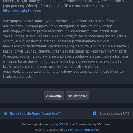
internet, a jego autorzy nie kontrolują tekstów zamieszczanych w internecie za
jego pomocą. Więcej informacji o phpBB można znaleźć na stronie
https://www.phpbb.com/
.
Akceptujesz zakaz publikowania wypowiedzi o charakterze obraźliwym,
oszczerczym, propagującym treści niezgodne z polskim prawem lub
naruszającym cudze prawa autorskie i dobra osobiste. Naruszenie tego
zakazu może skutkować dla ciebie całkowitym zablokowaniem dostępu do tej
witryny, a twój dostawca internetu zostanie powiadomiony o twoim
niewłaściwym zachowaniu. Wyrażasz zgodę na to, że „Forum arhn.eu” może w
każdej chwili usunąć, zmienić, przenieść lub zamknąć każdy twój temat, post.
Wyrażasz zgodę na zapisywanie wszystkich podanych przez ciebie informacji
w naszej bazie danych. Informacje te nie będą przekazywane nikomu bez
twojej zgody, ale ani „Forum arhn.eu”, ani phpBB nie ponosi
odpowiedzialności za włamania do witryny, podczas których może dojść do
kradzieży danych.
Kiedyś tu była Retro Atmosfera™
Strefa czasowa
UTC
Technologię dostarcza
phpBB
® Forum Software © phpBB Limited
Prosilver Dark Edition by
Premium phpBB Styles