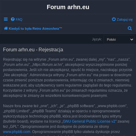
Forum arhn.eu
FAQ
Zaloguj się
S
Kiedyś tu była Retro Atmosfera™
z
Język:
u
Forum arhn.eu - Rejestracja
k
a
Rejestrując się na witrynie „Forum arhn.eu”, zwanej dalej „my”, ”nas”, „nasza”,
„Forum arhn.eu”, „https://forum.ar.hn”, akceptujesz wyszczególnione poniżej
j
postanowienia. Jeśli ich nie akceptujesz, opuść to miejsce, naciskając przycisk
„Nie akceptuję”. Administracja witryny „Forum arhn.eu” ma prawo w dowolnym
czasie zmienić poniższe postanowienia, informując cię o zmianach, niemniej
wskazane jest, aby użytkownicy sami regularnie zaglądali do tego regulaminu.
Korzystanie z witryny „Forum arhn.eu” po zmianach regulaminu oznacza, że
akceptujesz te zmiany ze wszelkimi konsekwencjami prawnymi.
Nasze fora zwane też „one”, „ich”, „je”, „phpBB software”, „www.phpbb.com”,
„phpBB Limited”, „phpBB Teams” działają w oparciu o oprogramowanie
wykorzystujące technologię phpBB, która jest środowiskiem typu witryny
(bulletin board), wydane na licencji „
GNU General Public License v2
” zwanej
też „GPL”. Oprogramowanie jest dostępne do pobrania ze strony
www.phpbb.com
. Oprogramowanie phpBB tylko ułatwia dyskusje przez