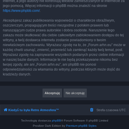
internet, a jego autorzy nie kontrolują tekstów zamieszczanych w internecie za
jego pomocą. Więcej informacji o phpBB można znaleźć na stronie
https://www.phpbb.com/
.
Akceptujesz zakaz publikowania wypowiedzi o charakterze obraźliwym,
oszczerczym, propagującym treści niezgodne z polskim prawem lub
naruszającym cudze prawa autorskie i dobra osobiste. Naruszenie tego
zakazu może skutkować dla ciebie całkowitym zablokowaniem dostępu do tej
witryny, a twój dostawca internetu zostanie powiadomiony o twoim
niewłaściwym zachowaniu. Wyrażasz zgodę na to, że „Forum arhn.eu” może w
każdej chwili usunąć, zmienić, przenieść lub zamknąć każdy twój temat, post.
Wyrażasz zgodę na zapisywanie wszystkich podanych przez ciebie informacji
w naszej bazie danych. Informacje te nie będą przekazywane nikomu bez
twojej zgody, ale ani „Forum arhn.eu”, ani phpBB nie ponosi
odpowiedzialności za włamania do witryny, podczas których może dojść do
kradzieży danych.
Kiedyś tu była Retro Atmosfera™
Strefa czasowa
UTC
Technologię dostarcza
phpBB
® Forum Software © phpBB Limited
Prosilver Dark Edition by
Premium phpBB Styles