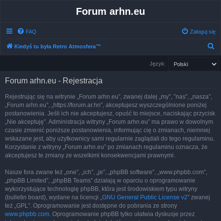
Forum arhn.eu
FAQ
Zaloguj się
S
Kiedyś tu była Retro Atmosfera™
z
Język:
u
Forum arhn.eu - Rejestracja
k
a
Rejestrując się na witrynie „Forum arhn.eu”, zwanej dalej „my”, ”nas”, „nasza”,
„Forum arhn.eu”, „https://forum.ar.hn”, akceptujesz wyszczególnione poniżej
j
postanowienia. Jeśli ich nie akceptujesz, opuść to miejsce, naciskając przycisk
„Nie akceptuję”. Administracja witryny „Forum arhn.eu” ma prawo w dowolnym
czasie zmienić poniższe postanowienia, informując cię o zmianach, niemniej
wskazane jest, aby użytkownicy sami regularnie zaglądali do tego regulaminu.
Korzystanie z witryny „Forum arhn.eu” po zmianach regulaminu oznacza, że
akceptujesz te zmiany ze wszelkimi konsekwencjami prawnymi.
Nasze fora zwane też „one”, „ich”, „je”, „phpBB software”, „www.phpbb.com”,
„phpBB Limited”, „phpBB Teams” działają w oparciu o oprogramowanie
wykorzystujące technologię phpBB, która jest środowiskiem typu witryny
(bulletin board), wydane na licencji „
GNU General Public License v2
” zwanej
też „GPL”. Oprogramowanie jest dostępne do pobrania ze strony
www.phpbb.com
. Oprogramowanie phpBB tylko ułatwia dyskusje przez