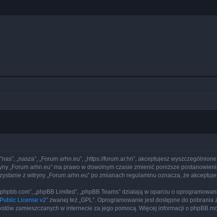
 ”nas”, „nasza”, „Forum arhn.eu”, „https://forum.ar.hn”, akceptujesz wyszczególnione
itryny „Forum arhn.eu” ma prawo w dowolnym czasie zmienić poniższe postanowienia
rzystanie z witryny „Forum arhn.eu” po zmianach regulaminu oznacza, że akceptu
www.phpbb.com”, „phpBB Limited”, „phpBB Teams” działają w oparciu o oprogramowan
ublic License v2
” zwanej też „GPL”. Oprogramowanie jest dostępne do pobrania 
ą tekstów zamieszczanych w internecie za jego pomocą. Więcej informacji o phpBB m