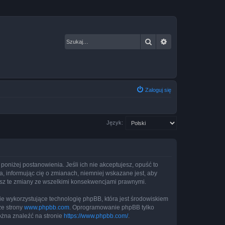
Szukaj
Wyszukiwanie za
Zaloguj się
Język:
 poniżej postanowienia. Jeśli ich nie akceptujesz, opuść to
, informując cię o zmianach, niemniej wskazane jest, aby
jesz te zmiany ze wszelkimi konsekwencjami prawnymi.
ie wykorzystujące technologię phpBB, która jest środowiskiem
ze strony
www.phpbb.com
. Oprogramowanie phpBB tylko
ożna znaleźć na stronie
https://www.phpbb.com/
.