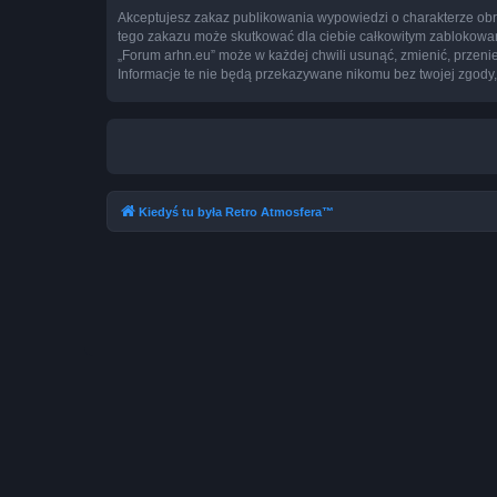
Akceptujesz zakaz publikowania wypowiedzi o charakterze obr
tego zakazu może skutkować dla ciebie całkowitym zablokowan
„Forum arhn.eu” może w każdej chwili usunąć, zmienić, przeni
Informacje te nie będą przekazywane nikomu bez twojej zgody,
Kiedyś tu była Retro Atmosfera™