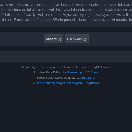
aźliwym, oszczerczym, propagującym treści niezgodne z polskim prawem lub narus
iem dostępu do tej witryny, a twój dostawca internetu zostanie powiadomiony o 
eść lub zamknąć każdy twój temat, post. Wyrażasz zgodę na zapisywanie wszystkic
 ale ani „Forum arhn.eu”, ani phpBB nie ponosi odpowiedzialności za włamania do
Technologię dostarcza
phpBB
® Forum Software © phpBB Limited
Prosilver Dark Edition by
Premium phpBB Styles
Polski pakiet językowy dostarcza
phpBB.pl
Zasady ochrony danych osobowych
|
Regulamin