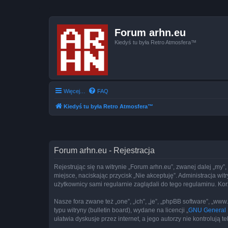
Forum arhn.eu
Kiedyś tu była Retro Atmosfera™
Więcej…
FAQ
Kiedyś tu była Retro Atmosfera™
Forum arhn.eu - Rejestracja
Rejestrując się na witrynie „Forum arhn.eu”, zwanej dalej „my”,
miejsce, naciskając przycisk „Nie akceptuję”. Administracja w
użytkownicy sami regularnie zaglądali do tego regulaminu. Ko
Nasze fora zwane też „one”, „ich”, „je”, „phpBB software”, „
typu witryny (bulletin board), wydane na licencji „
GNU General P
ułatwia dyskusje przez internet, a jego autorzy nie kontroluj