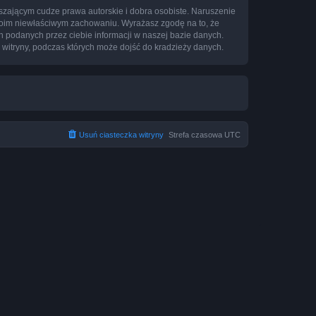
zającym cudze prawa autorskie i dobra osobiste. Naruszenie
twoim niewłaściwym zachowaniu. Wyrażasz zgodę na to, że
h podanych przez ciebie informacji w naszej bazie danych.
 witryny, podczas których może dojść do kradzieży danych.
Usuń ciasteczka witryny
Strefa czasowa
UTC