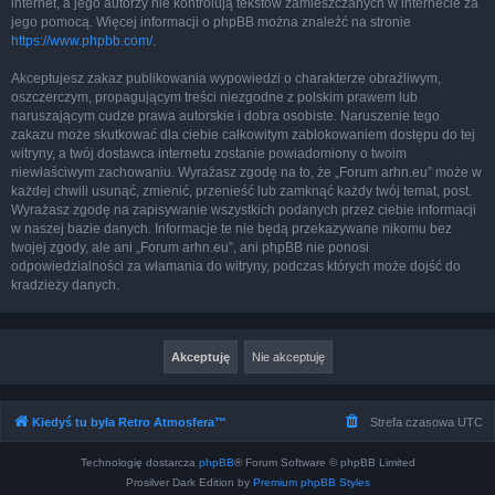
internet, a jego autorzy nie kontrolują tekstów zamieszczanych w internecie za
jego pomocą. Więcej informacji o phpBB można znaleźć na stronie
https://www.phpbb.com/
.
Akceptujesz zakaz publikowania wypowiedzi o charakterze obraźliwym,
oszczerczym, propagującym treści niezgodne z polskim prawem lub
naruszającym cudze prawa autorskie i dobra osobiste. Naruszenie tego
zakazu może skutkować dla ciebie całkowitym zablokowaniem dostępu do tej
witryny, a twój dostawca internetu zostanie powiadomiony o twoim
niewłaściwym zachowaniu. Wyrażasz zgodę na to, że „Forum arhn.eu” może w
każdej chwili usunąć, zmienić, przenieść lub zamknąć każdy twój temat, post.
Wyrażasz zgodę na zapisywanie wszystkich podanych przez ciebie informacji
w naszej bazie danych. Informacje te nie będą przekazywane nikomu bez
twojej zgody, ale ani „Forum arhn.eu”, ani phpBB nie ponosi
odpowiedzialności za włamania do witryny, podczas których może dojść do
kradzieży danych.
Kiedyś tu była Retro Atmosfera™
Strefa czasowa
UTC
Technologię dostarcza
phpBB
® Forum Software © phpBB Limited
Prosilver Dark Edition by
Premium phpBB Styles