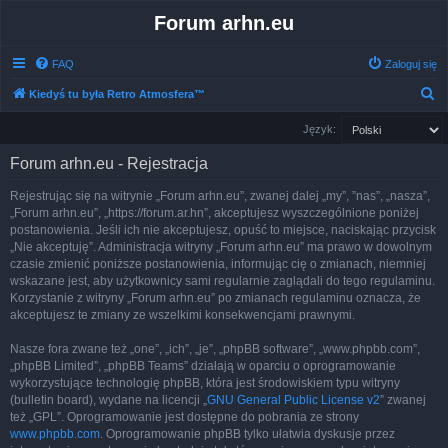
Forum arhn.eu
FAQ
Zaloguj się
S
Kiedyś tu była Retro Atmosfera™
z
Język:
u
Forum arhn.eu - Rejestracja
k
a
Rejestrując się na witrynie „Forum arhn.eu”, zwanej dalej „my”, ”nas”, „nasza”,
„Forum arhn.eu”, „https://forum.ar.hn”, akceptujesz wyszczególnione poniżej
j
postanowienia. Jeśli ich nie akceptujesz, opuść to miejsce, naciskając przycisk
„Nie akceptuję”. Administracja witryny „Forum arhn.eu” ma prawo w dowolnym
czasie zmienić poniższe postanowienia, informując cię o zmianach, niemniej
wskazane jest, aby użytkownicy sami regularnie zaglądali do tego regulaminu.
Korzystanie z witryny „Forum arhn.eu” po zmianach regulaminu oznacza, że
akceptujesz te zmiany ze wszelkimi konsekwencjami prawnymi.
Nasze fora zwane też „one”, „ich”, „je”, „phpBB software”, „www.phpbb.com”,
„phpBB Limited”, „phpBB Teams” działają w oparciu o oprogramowanie
wykorzystujące technologię phpBB, która jest środowiskiem typu witryny
(bulletin board), wydane na licencji „
GNU General Public License v2
” zwanej
też „GPL”. Oprogramowanie jest dostępne do pobrania ze strony
www.phpbb.com
. Oprogramowanie phpBB tylko ułatwia dyskusje przez