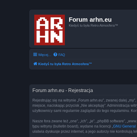
Forum arhn.eu
Kiedyś tu była Retro Atmosfera™
Więcej…
FAQ
Kiedyś tu była Retro Atmosfera™
Forum arhn.eu - Rejestracja
Rejestrując się na witrynie „Forum arhn.eu”, zwanej dalej „my”,
miejsce, naciskając przycisk „Nie akceptuję”. Administracja w
użytkownicy sami regularnie zaglądali do tego regulaminu. Ko
Nasze fora zwane też „one”, „ich”, „je”, „phpBB software”, „
typu witryny (bulletin board), wydane na licencji „
GNU General P
ułatwia dyskusje przez internet, a jego autorzy nie kontroluj