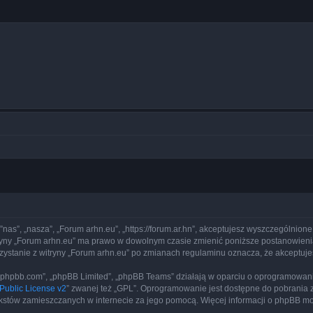
 ”nas”, „nasza”, „Forum arhn.eu”, „https://forum.ar.hn”, akceptujesz wyszczególnione
itryny „Forum arhn.eu” ma prawo w dowolnym czasie zmienić poniższe postanowienia
rzystanie z witryny „Forum arhn.eu” po zmianach regulaminu oznacza, że akceptu
www.phpbb.com”, „phpBB Limited”, „phpBB Teams” działają w oparciu o oprogramowan
ublic License v2
” zwanej też „GPL”. Oprogramowanie jest dostępne do pobrania 
ą tekstów zamieszczanych w internecie za jego pomocą. Więcej informacji o phpBB m