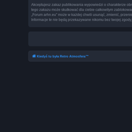
Akceptujesz zakaz publikowania wypowiedzi o charakterze obr
tego zakazu może skutkować dla ciebie całkowitym zablokowan
„Forum arhn.eu” może w każdej chwili usunąć, zmienić, przeni
Informacje te nie będą przekazywane nikomu bez twojej zgody,
Kiedyś tu była Retro Atmosfera™