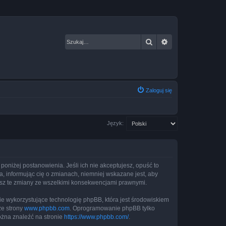
Szukaj
Wyszukiwanie za
Zaloguj się
Język:
 poniżej postanowienia. Jeśli ich nie akceptujesz, opuść to
, informując cię o zmianach, niemniej wskazane jest, aby
jesz te zmiany ze wszelkimi konsekwencjami prawnymi.
ie wykorzystujące technologię phpBB, która jest środowiskiem
ze strony
www.phpbb.com
. Oprogramowanie phpBB tylko
ożna znaleźć na stronie
https://www.phpbb.com/
.