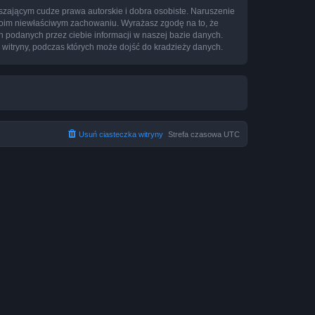
zającym cudze prawa autorskie i dobra osobiste. Naruszenie
twoim niewłaściwym zachowaniu. Wyrażasz zgodę na to, że
h podanych przez ciebie informacji w naszej bazie danych.
 witryny, podczas których może dojść do kradzieży danych.
Usuń ciasteczka witryny
Strefa czasowa
UTC