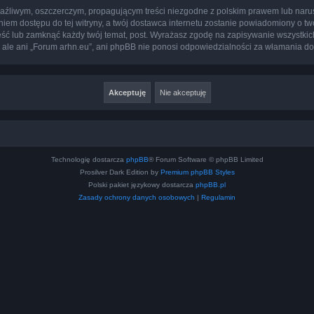
aźliwym, oszczerczym, propagującym treści niezgodne z polskim prawem lub narus
iem dostępu do tej witryny, a twój dostawca internetu zostanie powiadomiony o 
eść lub zamknąć każdy twój temat, post. Wyrażasz zgodę na zapisywanie wszystkic
 ale ani „Forum arhn.eu”, ani phpBB nie ponosi odpowiedzialności za włamania do
Technologię dostarcza
phpBB
® Forum Software © phpBB Limited
Prosilver Dark Edition by
Premium phpBB Styles
Polski pakiet językowy dostarcza
phpBB.pl
Zasady ochrony danych osobowych
|
Regulamin