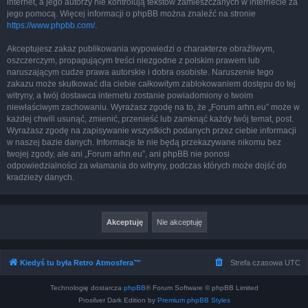
internet, a jego autorzy nie kontrolują tekstów zamieszczanych w internecie za
jego pomocą. Więcej informacji o phpBB można znaleźć na stronie
https://www.phpbb.com/
.
Akceptujesz zakaz publikowania wypowiedzi o charakterze obraźliwym,
oszczerczym, propagującym treści niezgodne z polskim prawem lub
naruszającym cudze prawa autorskie i dobra osobiste. Naruszenie tego
zakazu może skutkować dla ciebie całkowitym zablokowaniem dostępu do tej
witryny, a twój dostawca internetu zostanie powiadomiony o twoim
niewłaściwym zachowaniu. Wyrażasz zgodę na to, że „Forum arhn.eu” może w
każdej chwili usunąć, zmienić, przenieść lub zamknąć każdy twój temat, post.
Wyrażasz zgodę na zapisywanie wszystkich podanych przez ciebie informacji
w naszej bazie danych. Informacje te nie będą przekazywane nikomu bez
twojej zgody, ale ani „Forum arhn.eu”, ani phpBB nie ponosi
odpowiedzialności za włamania do witryny, podczas których może dojść do
kradzieży danych.
Kiedyś tu była Retro Atmosfera™
Strefa czasowa
UTC
Technologię dostarcza
phpBB
® Forum Software © phpBB Limited
Prosilver Dark Edition by
Premium phpBB Styles