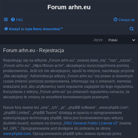
Forum arhn.eu
FAQ
Zaloguj się
S
Kiedyś tu była Retro Atmosfera™
z
Język:
u
Forum arhn.eu - Rejestracja
k
a
Rejestrując się na witrynie „Forum arhn.eu”, zwanej dalej „my”, ”nas”, „nasza”,
„Forum arhn.eu”, „https://forum.ar.hn”, akceptujesz wyszczególnione poniżej
j
postanowienia. Jeśli ich nie akceptujesz, opuść to miejsce, naciskając przycisk
„Nie akceptuję”. Administracja witryny „Forum arhn.eu” ma prawo w dowolnym
czasie zmienić poniższe postanowienia, informując cię o zmianach, niemniej
wskazane jest, aby użytkownicy sami regularnie zaglądali do tego regulaminu.
Korzystanie z witryny „Forum arhn.eu” po zmianach regulaminu oznacza, że
akceptujesz te zmiany ze wszelkimi konsekwencjami prawnymi.
Nasze fora zwane też „one”, „ich”, „je”, „phpBB software”, „www.phpbb.com”,
„phpBB Limited”, „phpBB Teams” działają w oparciu o oprogramowanie
wykorzystujące technologię phpBB, która jest środowiskiem typu witryny
(bulletin board), wydane na licencji „
GNU General Public License v2
” zwanej
też „GPL”. Oprogramowanie jest dostępne do pobrania ze strony
www.phpbb.com
. Oprogramowanie phpBB tylko ułatwia dyskusje przez