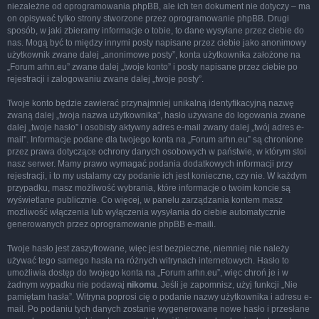
niezależne od oprogramowania phpBB, ale ich ten dokument nie dotyczy – ma
on opisywać tylko strony stworzone przez oprogramowanie phpBB. Drugi
sposób, w jaki zbieramy informacje o tobie, to dane wysyłane przez ciebie do
nas. Mogą być to między innymi posty napisane przez ciebie jako anonimowy
użytkownik zwane dalej „anonimowe posty”, konta użytkownika założone na
„Forum arhn.eu” zwane dalej „twoje konto” i posty napisane przez ciebie po
rejestracji i zalogowaniu zwane dalej „twoje posty”.
Twoje konto będzie zawierać przynajmniej unikalną identyfikacyjną nazwę
zwaną dalej „twoja nazwa użytkownika”, hasło używane do logowania zwane
dalej „twoje hasło” i osobisty aktywny adres e-mail zwany dalej „twój adres e-
mail”. Informacje podane dla twojego konta na „Forum arhn.eu” są chronione
przez prawa dotyczące ochrony danych osobowych w państwie, w którym stoi
nasz serwer. Mamy prawo wymagać podania dodatkowych informacji przy
rejestracji, i to my ustalamy czy podanie ich jest konieczne, czy nie. W każdym
przypadku, masz możliwość wybrania, które informacje o twoim koncie są
wyświetlane publicznie. Co więcej, w panelu zarządzania kontem masz
możliwość włączenia lub wyłączenia wysyłania do ciebie automatycznie
generowanych przez oprogramowanie phpBB e-maili.
Twoje hasło jest zaszyfrowane, więc jest bezpieczne, niemniej nie należy
używać tego samego hasła na różnych witrynach internetowych. Hasło to
umożliwia dostęp do twojego konta na „Forum arhn.eu”, więc chroń je i w
żadnym wypadku nie podawaj
nikomu
. Jeśli je zapomnisz, użyj funkcji „Nie
pamiętam hasła”. Witryna poprosi cię o podanie nazwy użytkownika i adresu e-
mail. Po podaniu tych danych zostanie wygenerowane nowe hasło i przesłane