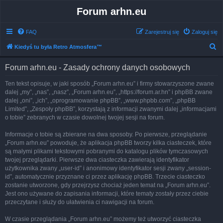
Forum arhn.eu
FAQ
Zarejestruj się
Zaloguj się
S
Kiedyś tu była Retro Atmosfera™
z
Forum arhn.eu - Zasady ochrony danych osobowych
u
k
Ten tekst opisuje, w jaki sposób „Forum arhn.eu” i firmy stowarzyszone zwane
dalej „my”, „nas”, „nasz”, „Forum arhn.eu”, „https://forum.ar.hn” i phpBB zwane
a
dalej „oni”, „ich”, „oprogramowanie phpBB”, „www.phpbb.com”, „phpBB
j
Limited”, „Zespoły phpBB”, korzystają z informacji zwanymi dalej „informacjami
o tobie” zebranych w czasie dowolnej twojej sesji na forum.
Informacje o tobie są zbierane na dwa sposoby. Po pierwsze, przeglądanie
„Forum arhn.eu” powoduje, że aplikacja phpBB tworzy kilka ciasteczek, które
są małymi plikami tekstowymi pobranymi do katalogu plików tymczasowych
twojej przeglądarki. Pierwsze dwa ciasteczka zawierają identyfikator
użytkownika zwany „user-id” i anonimowy identyfikator sesji zwany „session-
id”, automatycznie przyznane ci przez aplikację phpBB. Trzecie ciasteczko
zostanie utworzone, gdy przejrzysz chociaż jeden temat na „Forum arhn.eu”.
Jest ono używane do zapisania informacji, które tematy zostały przez ciebie
przeczytane i służy do ułatwienia ci nawigacji na forum.
W czasie przeglądania „Forum arhn.eu” możemy też utworzyć ciasteczka