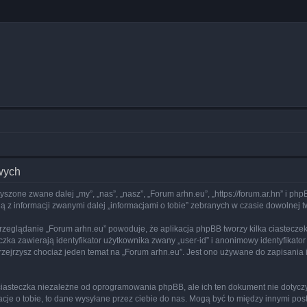
wych
zyszone zwane dalej „my”, „nas”, „nasz”, „Forum arhn.eu”, „https://forum.ar.hn” i p
 z informacji zwanymi dalej „informacjami o tobie” zebranych w czasie dowolnej tw
rzeglądanie „Forum arhn.eu” powoduje, że aplikacja phpBB tworzy kilka ciastecze
zka zawierają identyfikator użytkownika zwany „user-id” i anonimowy identyfikator
zejrzysz chociaż jeden temat na „Forum arhn.eu”. Jest ono używane do zapisania inf
iasteczka niezależne od oprogramowania phpBB, ale ich ten dokument nie dotyczy
cje o tobie, to dane wysyłane przez ciebie do nas. Mogą być to między innymi po