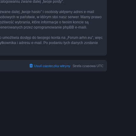
 zalogowaniu zwane dalej „twoje posty”.
ane dalej „twoje hasło” i osobisty aktywny adres e-mail
osobowych w państwie, w którym stoi nasz serwer. Mamy prawo
ożliwość wybrania, które informacje o twoim koncie są
e generowanych przez oprogramowanie phpBB e-maili.
to umożliwia dostęp do twojego konta na „Forum arhn.eu”, więc
żytkownika i adresu e-mail. Po podaniu tych danych zostanie
Usuń ciasteczka witryny
Strefa czasowa
UTC