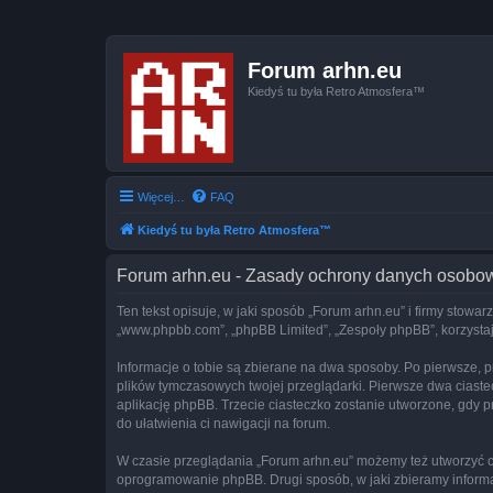
Forum arhn.eu
Kiedyś tu była Retro Atmosfera™
Więcej…
FAQ
Kiedyś tu była Retro Atmosfera™
Forum arhn.eu - Zasady ochrony danych osobo
Ten tekst opisuje, w jaki sposób „Forum arhn.eu” i firmy stowar
„www.phpbb.com”, „phpBB Limited”, „Zespoły phpBB”, korzystają
Informacje o tobie są zbierane na dwa sposoby. Po pierwsze, p
plików tymczasowych twojej przeglądarki. Pierwsze dwa ciastec
aplikację phpBB. Trzecie ciasteczko zostanie utworzone, gdy pr
do ułatwienia ci nawigacji na forum.
W czasie przeglądania „Forum arhn.eu” możemy też utworzyć c
oprogramowanie phpBB. Drugi sposób, w jaki zbieramy informa