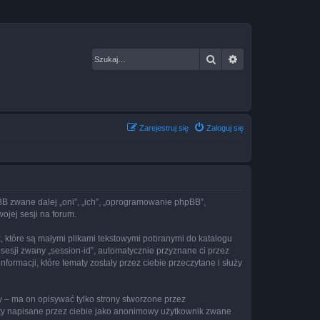
Szukaj
Wyszukiwanie za
Zarejestruj się
Zaloguj się
hpBB zwane dalej „oni”, „ich”, „oprogramowanie phpBB”,
ojej sesji na forum.
k, które są małymi plikami tekstowymi pobranymi do katalogu
 sesji zwany „session-id”, automatycznie przyznane ci przez
ormacji, które tematy zostały przez ciebie przeczytane i służy
 – ma on opisywać tylko strony stworzone przez
sty napisane przez ciebie jako anonimowy użytkownik zwane