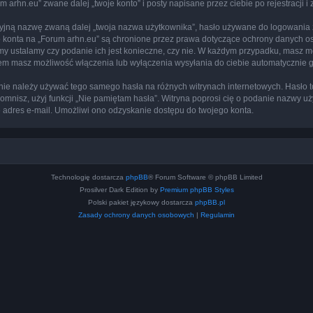
arhn.eu” zwane dalej „twoje konto” i posty napisane przez ciebie po rejestracji i
cyjną nazwę zwaną dalej „twoja nazwa użytkownika”, hasło używane do logowania zw
ego konta na „Forum arhn.eu” są chronione przez prawa dotyczące ochrony danych 
 my ustalamy czy podanie ich jest konieczne, czy nie. W każdym przypadku, masz m
ntem masz możliwość włączenia lub wyłączenia wysyłania do ciebie automatyczni
j nie należy używać tego samego hasła na różnych witrynach internetowych. Hasło 
apomnisz, użyj funkcji „Nie pamiętam hasła”. Witryna poprosi cię o podanie nazwy u
adres e-mail. Umożliwi ono odzyskanie dostępu do twojego konta.
Technologię dostarcza
phpBB
® Forum Software © phpBB Limited
Prosilver Dark Edition by
Premium phpBB Styles
Polski pakiet językowy dostarcza
phpBB.pl
Zasady ochrony danych osobowych
|
Regulamin