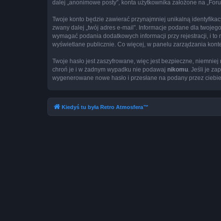
dalej „anonimowe posty”, konta użytkownika założone na „Forum 
Twoje konto będzie zawierać przynajmniej unikalną identyfika
zwany dalej „twój adres e-mail”. Informacje podane dla twoj
wymagać podania dodatkowych informacji przy rejestracji, i to
wyświetlane publicznie. Co więcej, w panelu zarządzania ko
Twoje hasło jest zaszyfrowane, więc jest bezpieczne, niemnie
chroń je i w żadnym wypadku nie podawaj
nikomu
. Jeśli je z
wygenerowane nowe hasło i przesłane na podany przez ciebie 
Kiedyś tu była Retro Atmosfera™