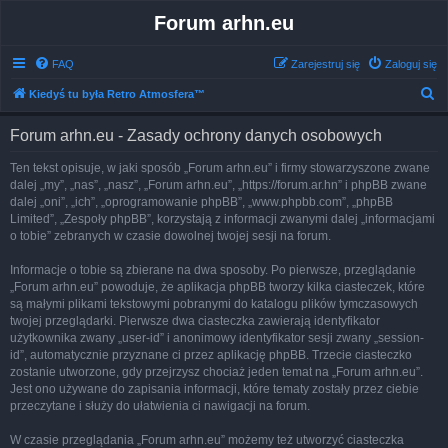
Forum arhn.eu
FAQ
Zarejestruj się
Zaloguj się
S
Kiedyś tu była Retro Atmosfera™
z
Forum arhn.eu - Zasady ochrony danych osobowych
u
k
Ten tekst opisuje, w jaki sposób „Forum arhn.eu” i firmy stowarzyszone zwane
dalej „my”, „nas”, „nasz”, „Forum arhn.eu”, „https://forum.ar.hn” i phpBB zwane
a
dalej „oni”, „ich”, „oprogramowanie phpBB”, „www.phpbb.com”, „phpBB
j
Limited”, „Zespoły phpBB”, korzystają z informacji zwanymi dalej „informacjami
o tobie” zebranych w czasie dowolnej twojej sesji na forum.
Informacje o tobie są zbierane na dwa sposoby. Po pierwsze, przeglądanie
„Forum arhn.eu” powoduje, że aplikacja phpBB tworzy kilka ciasteczek, które
są małymi plikami tekstowymi pobranymi do katalogu plików tymczasowych
twojej przeglądarki. Pierwsze dwa ciasteczka zawierają identyfikator
użytkownika zwany „user-id” i anonimowy identyfikator sesji zwany „session-
id”, automatycznie przyznane ci przez aplikację phpBB. Trzecie ciasteczko
zostanie utworzone, gdy przejrzysz chociaż jeden temat na „Forum arhn.eu”.
Jest ono używane do zapisania informacji, które tematy zostały przez ciebie
przeczytane i służy do ułatwienia ci nawigacji na forum.
W czasie przeglądania „Forum arhn.eu” możemy też utworzyć ciasteczka