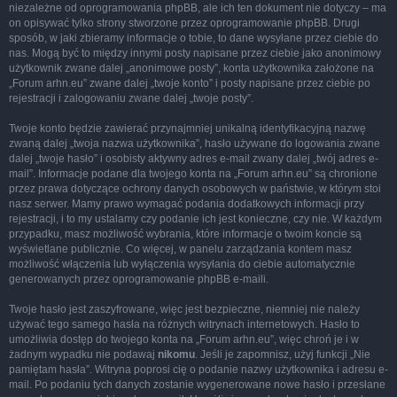
niezależne od oprogramowania phpBB, ale ich ten dokument nie dotyczy – ma
on opisywać tylko strony stworzone przez oprogramowanie phpBB. Drugi
sposób, w jaki zbieramy informacje o tobie, to dane wysyłane przez ciebie do
nas. Mogą być to między innymi posty napisane przez ciebie jako anonimowy
użytkownik zwane dalej „anonimowe posty”, konta użytkownika założone na
„Forum arhn.eu” zwane dalej „twoje konto” i posty napisane przez ciebie po
rejestracji i zalogowaniu zwane dalej „twoje posty”.
Twoje konto będzie zawierać przynajmniej unikalną identyfikacyjną nazwę
zwaną dalej „twoja nazwa użytkownika”, hasło używane do logowania zwane
dalej „twoje hasło” i osobisty aktywny adres e-mail zwany dalej „twój adres e-
mail”. Informacje podane dla twojego konta na „Forum arhn.eu” są chronione
przez prawa dotyczące ochrony danych osobowych w państwie, w którym stoi
nasz serwer. Mamy prawo wymagać podania dodatkowych informacji przy
rejestracji, i to my ustalamy czy podanie ich jest konieczne, czy nie. W każdym
przypadku, masz możliwość wybrania, które informacje o twoim koncie są
wyświetlane publicznie. Co więcej, w panelu zarządzania kontem masz
możliwość włączenia lub wyłączenia wysyłania do ciebie automatycznie
generowanych przez oprogramowanie phpBB e-maili.
Twoje hasło jest zaszyfrowane, więc jest bezpieczne, niemniej nie należy
używać tego samego hasła na różnych witrynach internetowych. Hasło to
umożliwia dostęp do twojego konta na „Forum arhn.eu”, więc chroń je i w
żadnym wypadku nie podawaj
nikomu
. Jeśli je zapomnisz, użyj funkcji „Nie
pamiętam hasła”. Witryna poprosi cię o podanie nazwy użytkownika i adresu e-
mail. Po podaniu tych danych zostanie wygenerowane nowe hasło i przesłane