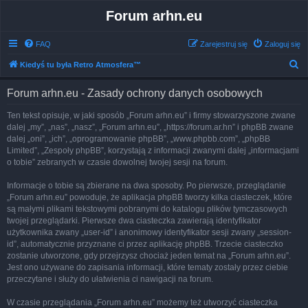
Forum arhn.eu
FAQ
Zarejestruj się
Zaloguj się
S
Kiedyś tu była Retro Atmosfera™
z
Forum arhn.eu - Zasady ochrony danych osobowych
u
k
Ten tekst opisuje, w jaki sposób „Forum arhn.eu” i firmy stowarzyszone zwane
dalej „my”, „nas”, „nasz”, „Forum arhn.eu”, „https://forum.ar.hn” i phpBB zwane
a
dalej „oni”, „ich”, „oprogramowanie phpBB”, „www.phpbb.com”, „phpBB
j
Limited”, „Zespoły phpBB”, korzystają z informacji zwanymi dalej „informacjami
o tobie” zebranych w czasie dowolnej twojej sesji na forum.
Informacje o tobie są zbierane na dwa sposoby. Po pierwsze, przeglądanie
„Forum arhn.eu” powoduje, że aplikacja phpBB tworzy kilka ciasteczek, które
są małymi plikami tekstowymi pobranymi do katalogu plików tymczasowych
twojej przeglądarki. Pierwsze dwa ciasteczka zawierają identyfikator
użytkownika zwany „user-id” i anonimowy identyfikator sesji zwany „session-
id”, automatycznie przyznane ci przez aplikację phpBB. Trzecie ciasteczko
zostanie utworzone, gdy przejrzysz chociaż jeden temat na „Forum arhn.eu”.
Jest ono używane do zapisania informacji, które tematy zostały przez ciebie
przeczytane i służy do ułatwienia ci nawigacji na forum.
W czasie przeglądania „Forum arhn.eu” możemy też utworzyć ciasteczka