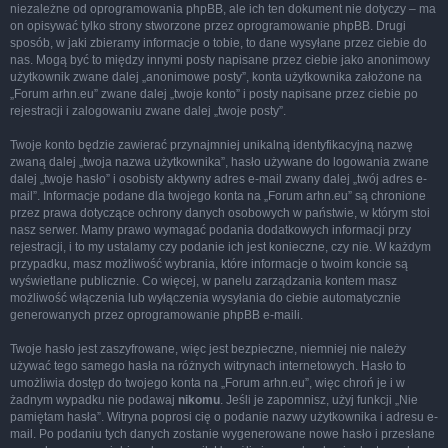
niezależne od oprogramowania phpBB, ale ich ten dokument nie dotyczy – ma
on opisywać tylko strony stworzone przez oprogramowanie phpBB. Drugi
sposób, w jaki zbieramy informacje o tobie, to dane wysyłane przez ciebie do
nas. Mogą być to między innymi posty napisane przez ciebie jako anonimowy
użytkownik zwane dalej „anonimowe posty”, konta użytkownika założone na
„Forum arhn.eu” zwane dalej „twoje konto” i posty napisane przez ciebie po
rejestracji i zalogowaniu zwane dalej „twoje posty”.
Twoje konto będzie zawierać przynajmniej unikalną identyfikacyjną nazwę
zwaną dalej „twoja nazwa użytkownika”, hasło używane do logowania zwane
dalej „twoje hasło” i osobisty aktywny adres e-mail zwany dalej „twój adres e-
mail”. Informacje podane dla twojego konta na „Forum arhn.eu” są chronione
przez prawa dotyczące ochrony danych osobowych w państwie, w którym stoi
nasz serwer. Mamy prawo wymagać podania dodatkowych informacji przy
rejestracji, i to my ustalamy czy podanie ich jest konieczne, czy nie. W każdym
przypadku, masz możliwość wybrania, które informacje o twoim koncie są
wyświetlane publicznie. Co więcej, w panelu zarządzania kontem masz
możliwość włączenia lub wyłączenia wysyłania do ciebie automatycznie
generowanych przez oprogramowanie phpBB e-maili.
Twoje hasło jest zaszyfrowane, więc jest bezpieczne, niemniej nie należy
używać tego samego hasła na różnych witrynach internetowych. Hasło to
umożliwia dostęp do twojego konta na „Forum arhn.eu”, więc chroń je i w
żadnym wypadku nie podawaj
nikomu
. Jeśli je zapomnisz, użyj funkcji „Nie
pamiętam hasła”. Witryna poprosi cię o podanie nazwy użytkownika i adresu e-
mail. Po podaniu tych danych zostanie wygenerowane nowe hasło i przesłane