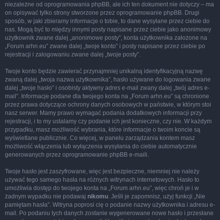
niezależne od oprogramowania phpBB, ale ich ten dokument nie dotyczy – ma
on opisywać tylko strony stworzone przez oprogramowanie phpBB. Drugi
sposób, w jaki zbieramy informacje o tobie, to dane wysyłane przez ciebie do
nas. Mogą być to między innymi posty napisane przez ciebie jako anonimowy
użytkownik zwane dalej „anonimowe posty”, konta użytkownika założone na
„Forum arhn.eu” zwane dalej „twoje konto” i posty napisane przez ciebie po
rejestracji i zalogowaniu zwane dalej „twoje posty”.
Twoje konto będzie zawierać przynajmniej unikalną identyfikacyjną nazwę
zwaną dalej „twoja nazwa użytkownika”, hasło używane do logowania zwane
dalej „twoje hasło” i osobisty aktywny adres e-mail zwany dalej „twój adres e-
mail”. Informacje podane dla twojego konta na „Forum arhn.eu” są chronione
przez prawa dotyczące ochrony danych osobowych w państwie, w którym stoi
nasz serwer. Mamy prawo wymagać podania dodatkowych informacji przy
rejestracji, i to my ustalamy czy podanie ich jest konieczne, czy nie. W każdym
przypadku, masz możliwość wybrania, które informacje o twoim koncie są
wyświetlane publicznie. Co więcej, w panelu zarządzania kontem masz
możliwość włączenia lub wyłączenia wysyłania do ciebie automatycznie
generowanych przez oprogramowanie phpBB e-maili.
Twoje hasło jest zaszyfrowane, więc jest bezpieczne, niemniej nie należy
używać tego samego hasła na różnych witrynach internetowych. Hasło to
umożliwia dostęp do twojego konta na „Forum arhn.eu”, więc chroń je i w
żadnym wypadku nie podawaj
nikomu
. Jeśli je zapomnisz, użyj funkcji „Nie
pamiętam hasła”. Witryna poprosi cię o podanie nazwy użytkownika i adresu e-
mail. Po podaniu tych danych zostanie wygenerowane nowe hasło i przesłane