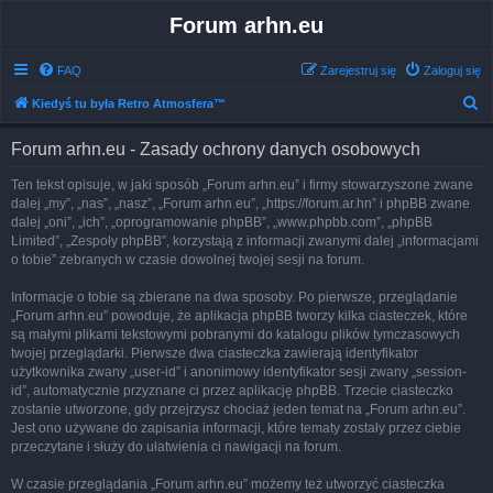
Forum arhn.eu
FAQ
Zarejestruj się
Zaloguj się
S
Kiedyś tu była Retro Atmosfera™
z
Forum arhn.eu - Zasady ochrony danych osobowych
u
k
Ten tekst opisuje, w jaki sposób „Forum arhn.eu” i firmy stowarzyszone zwane
dalej „my”, „nas”, „nasz”, „Forum arhn.eu”, „https://forum.ar.hn” i phpBB zwane
a
dalej „oni”, „ich”, „oprogramowanie phpBB”, „www.phpbb.com”, „phpBB
j
Limited”, „Zespoły phpBB”, korzystają z informacji zwanymi dalej „informacjami
o tobie” zebranych w czasie dowolnej twojej sesji na forum.
Informacje o tobie są zbierane na dwa sposoby. Po pierwsze, przeglądanie
„Forum arhn.eu” powoduje, że aplikacja phpBB tworzy kilka ciasteczek, które
są małymi plikami tekstowymi pobranymi do katalogu plików tymczasowych
twojej przeglądarki. Pierwsze dwa ciasteczka zawierają identyfikator
użytkownika zwany „user-id” i anonimowy identyfikator sesji zwany „session-
id”, automatycznie przyznane ci przez aplikację phpBB. Trzecie ciasteczko
zostanie utworzone, gdy przejrzysz chociaż jeden temat na „Forum arhn.eu”.
Jest ono używane do zapisania informacji, które tematy zostały przez ciebie
przeczytane i służy do ułatwienia ci nawigacji na forum.
W czasie przeglądania „Forum arhn.eu” możemy też utworzyć ciasteczka