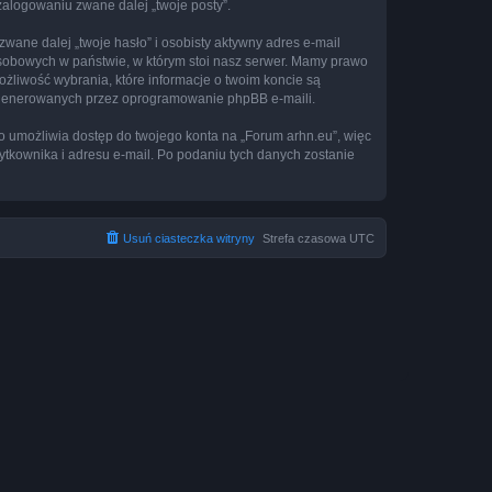
 zalogowaniu zwane dalej „twoje posty”.
ane dalej „twoje hasło” i osobisty aktywny adres e-mail
osobowych w państwie, w którym stoi nasz serwer. Mamy prawo
ożliwość wybrania, które informacje o twoim koncie są
e generowanych przez oprogramowanie phpBB e-maili.
to umożliwia dostęp do twojego konta na „Forum arhn.eu”, więc
żytkownika i adresu e-mail. Po podaniu tych danych zostanie
Usuń ciasteczka witryny
Strefa czasowa
UTC