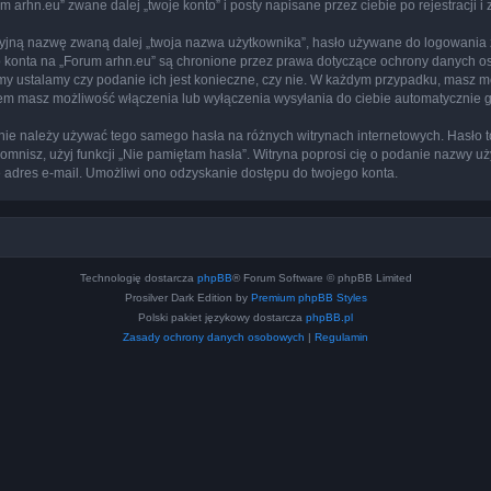
arhn.eu” zwane dalej „twoje konto” i posty napisane przez ciebie po rejestracji i
cyjną nazwę zwaną dalej „twoja nazwa użytkownika”, hasło używane do logowania zw
ego konta na „Forum arhn.eu” są chronione przez prawa dotyczące ochrony danych 
 my ustalamy czy podanie ich jest konieczne, czy nie. W każdym przypadku, masz m
ntem masz możliwość włączenia lub wyłączenia wysyłania do ciebie automatyczni
j nie należy używać tego samego hasła na różnych witrynach internetowych. Hasło 
apomnisz, użyj funkcji „Nie pamiętam hasła”. Witryna poprosi cię o podanie nazwy u
adres e-mail. Umożliwi ono odzyskanie dostępu do twojego konta.
Technologię dostarcza
phpBB
® Forum Software © phpBB Limited
Prosilver Dark Edition by
Premium phpBB Styles
Polski pakiet językowy dostarcza
phpBB.pl
Zasady ochrony danych osobowych
|
Regulamin