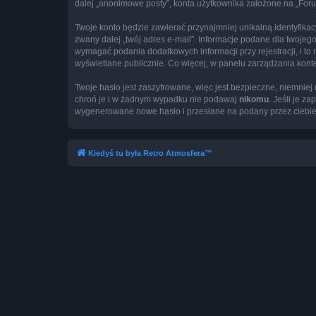
dalej „anonimowe posty”, konta użytkownika założone na „Forum 
Twoje konto będzie zawierać przynajmniej unikalną identyfika
zwany dalej „twój adres e-mail”. Informacje podane dla twoj
wymagać podania dodatkowych informacji przy rejestracji, i to
wyświetlane publicznie. Co więcej, w panelu zarządzania ko
Twoje hasło jest zaszyfrowane, więc jest bezpieczne, niemnie
chroń je i w żadnym wypadku nie podawaj
nikomu
. Jeśli je z
wygenerowane nowe hasło i przesłane na podany przez ciebie 
Kiedyś tu była Retro Atmosfera™