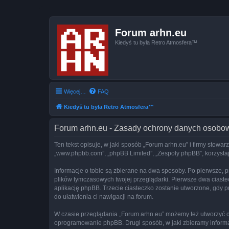
Forum arhn.eu
Kiedyś tu była Retro Atmosfera™
Więcej…
FAQ
Kiedyś tu była Retro Atmosfera™
Forum arhn.eu - Zasady ochrony danych osobo
Ten tekst opisuje, w jaki sposób „Forum arhn.eu” i firmy stowar
„www.phpbb.com”, „phpBB Limited”, „Zespoły phpBB”, korzystają
Informacje o tobie są zbierane na dwa sposoby. Po pierwsze, p
plików tymczasowych twojej przeglądarki. Pierwsze dwa ciastec
aplikację phpBB. Trzecie ciasteczko zostanie utworzone, gdy pr
do ułatwienia ci nawigacji na forum.
W czasie przeglądania „Forum arhn.eu” możemy też utworzyć c
oprogramowanie phpBB. Drugi sposób, w jaki zbieramy informa