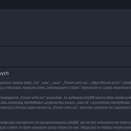
wych
zyszone zwane dalej „my”, „nas”, „nasz”, „Forum arhn.eu”, „https://forum.ar.hn” i p
 z informacji zwanymi dalej „informacjami o tobie” zebranych w czasie dowolnej tw
rzeglądanie „Forum arhn.eu” powoduje, że aplikacja phpBB tworzy kilka ciastecze
zka zawierają identyfikator użytkownika zwany „user-id” i anonimowy identyfikator
zejrzysz chociaż jeden temat na „Forum arhn.eu”. Jest ono używane do zapisania inf
iasteczka niezależne od oprogramowania phpBB, ale ich ten dokument nie dotyczy
cje o tobie, to dane wysyłane przez ciebie do nas. Mogą być to między innymi po