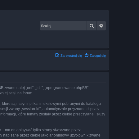
Szukaj
Wyszukiwanie za
Zarejestruj się
Zaloguj się
hpBB zwane dalej „oni”, „ich”, „oprogramowanie phpBB”,
ojej sesji na forum.
k, które są małymi plikami tekstowymi pobranymi do katalogu
 sesji zwany „session-id”, automatycznie przyznane ci przez
ormacji, które tematy zostały przez ciebie przeczytane i służy
 – ma on opisywać tylko strony stworzone przez
sty napisane przez ciebie jako anonimowy użytkownik zwane