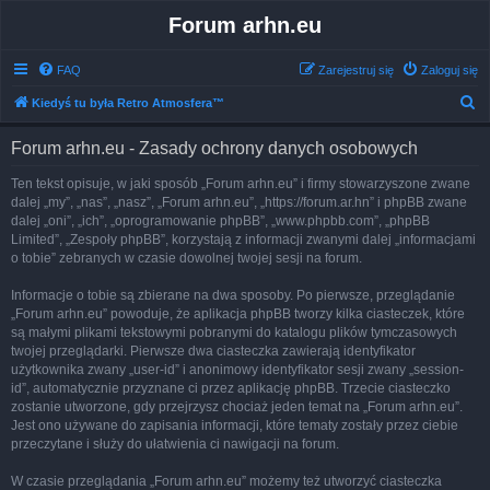
Forum arhn.eu
FAQ
Zarejestruj się
Zaloguj się
S
Kiedyś tu była Retro Atmosfera™
z
Forum arhn.eu - Zasady ochrony danych osobowych
u
k
Ten tekst opisuje, w jaki sposób „Forum arhn.eu” i firmy stowarzyszone zwane
dalej „my”, „nas”, „nasz”, „Forum arhn.eu”, „https://forum.ar.hn” i phpBB zwane
a
dalej „oni”, „ich”, „oprogramowanie phpBB”, „www.phpbb.com”, „phpBB
j
Limited”, „Zespoły phpBB”, korzystają z informacji zwanymi dalej „informacjami
o tobie” zebranych w czasie dowolnej twojej sesji na forum.
Informacje o tobie są zbierane na dwa sposoby. Po pierwsze, przeglądanie
„Forum arhn.eu” powoduje, że aplikacja phpBB tworzy kilka ciasteczek, które
są małymi plikami tekstowymi pobranymi do katalogu plików tymczasowych
twojej przeglądarki. Pierwsze dwa ciasteczka zawierają identyfikator
użytkownika zwany „user-id” i anonimowy identyfikator sesji zwany „session-
id”, automatycznie przyznane ci przez aplikację phpBB. Trzecie ciasteczko
zostanie utworzone, gdy przejrzysz chociaż jeden temat na „Forum arhn.eu”.
Jest ono używane do zapisania informacji, które tematy zostały przez ciebie
przeczytane i służy do ułatwienia ci nawigacji na forum.
W czasie przeglądania „Forum arhn.eu” możemy też utworzyć ciasteczka