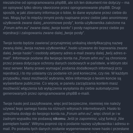
niezależne od oprogramowania phpBB, ale ich ten dokument nie dotyczy – ma
on opisywać tylko strony stworzone przez oprogramowanie phpBB. Drugi
sposób, w jaki zbieramy informacje o tobie, to dane wysyłane przez ciebie do
nas. Mogą być to między innymi posty napisane przez ciebie jako anonimowy
użytkownik zwane dalej „anonimowe posty”, konta użytkownika założone na
„Forum arhn.eu” zwane dalej „twoje konto” i posty napisane przez ciebie po
rejestracji i zalogowaniu zwane dalej „twoje posty”.
Twoje konto będzie zawierać przynajmniej unikalną identyfikacyjną nazwę
zwaną dalej „twoja nazwa użytkownika”, hasło używane do logowania zwane
dalej „twoje hasło” i osobisty aktywny adres e-mail zwany dalej „twój adres e-
mail”. Informacje podane dla twojego konta na „Forum arhn.eu” są chronione
przez prawa dotyczące ochrony danych osobowych w państwie, w którym stoi
nasz serwer. Mamy prawo wymagać podania dodatkowych informacji przy
rejestracji, i to my ustalamy czy podanie ich jest konieczne, czy nie. W każdym
przypadku, masz możliwość wybrania, które informacje o twoim koncie są
wyświetlane publicznie. Co więcej, w panelu zarządzania kontem masz
możliwość włączenia lub wyłączenia wysyłania do ciebie automatycznie
generowanych przez oprogramowanie phpBB e-maili.
Twoje hasło jest zaszyfrowane, więc jest bezpieczne, niemniej nie należy
używać tego samego hasła na różnych witrynach internetowych. Hasło to
umożliwia dostęp do twojego konta na „Forum arhn.eu”, więc chroń je i w
żadnym wypadku nie podawaj
nikomu
. Jeśli je zapomnisz, użyj funkcji „Nie
pamiętam hasła”. Witryna poprosi cię o podanie nazwy użytkownika i adresu e-
mail. Po podaniu tych danych zostanie wygenerowane nowe hasło i przesłane