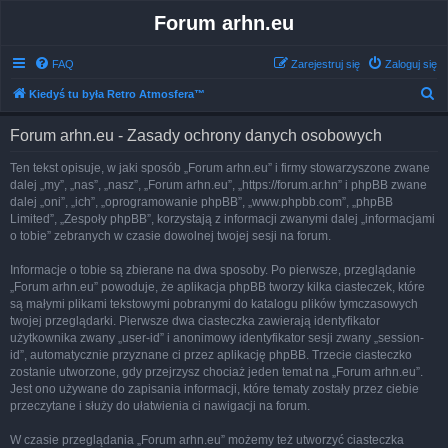
Forum arhn.eu
FAQ
Zarejestruj się
Zaloguj się
S
Kiedyś tu była Retro Atmosfera™
z
Forum arhn.eu - Zasady ochrony danych osobowych
u
k
Ten tekst opisuje, w jaki sposób „Forum arhn.eu” i firmy stowarzyszone zwane
dalej „my”, „nas”, „nasz”, „Forum arhn.eu”, „https://forum.ar.hn” i phpBB zwane
a
dalej „oni”, „ich”, „oprogramowanie phpBB”, „www.phpbb.com”, „phpBB
j
Limited”, „Zespoły phpBB”, korzystają z informacji zwanymi dalej „informacjami
o tobie” zebranych w czasie dowolnej twojej sesji na forum.
Informacje o tobie są zbierane na dwa sposoby. Po pierwsze, przeglądanie
„Forum arhn.eu” powoduje, że aplikacja phpBB tworzy kilka ciasteczek, które
są małymi plikami tekstowymi pobranymi do katalogu plików tymczasowych
twojej przeglądarki. Pierwsze dwa ciasteczka zawierają identyfikator
użytkownika zwany „user-id” i anonimowy identyfikator sesji zwany „session-
id”, automatycznie przyznane ci przez aplikację phpBB. Trzecie ciasteczko
zostanie utworzone, gdy przejrzysz chociaż jeden temat na „Forum arhn.eu”.
Jest ono używane do zapisania informacji, które tematy zostały przez ciebie
przeczytane i służy do ułatwienia ci nawigacji na forum.
W czasie przeglądania „Forum arhn.eu” możemy też utworzyć ciasteczka