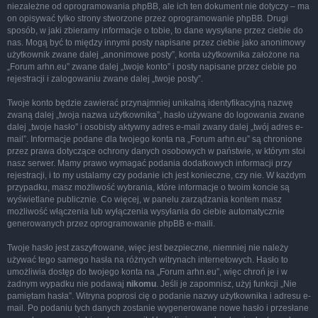
niezależne od oprogramowania phpBB, ale ich ten dokument nie dotyczy – ma
on opisywać tylko strony stworzone przez oprogramowanie phpBB. Drugi
sposób, w jaki zbieramy informacje o tobie, to dane wysyłane przez ciebie do
nas. Mogą być to między innymi posty napisane przez ciebie jako anonimowy
użytkownik zwane dalej „anonimowe posty”, konta użytkownika założone na
„Forum arhn.eu” zwane dalej „twoje konto” i posty napisane przez ciebie po
rejestracji i zalogowaniu zwane dalej „twoje posty”.
Twoje konto będzie zawierać przynajmniej unikalną identyfikacyjną nazwę
zwaną dalej „twoja nazwa użytkownika”, hasło używane do logowania zwane
dalej „twoje hasło” i osobisty aktywny adres e-mail zwany dalej „twój adres e-
mail”. Informacje podane dla twojego konta na „Forum arhn.eu” są chronione
przez prawa dotyczące ochrony danych osobowych w państwie, w którym stoi
nasz serwer. Mamy prawo wymagać podania dodatkowych informacji przy
rejestracji, i to my ustalamy czy podanie ich jest konieczne, czy nie. W każdym
przypadku, masz możliwość wybrania, które informacje o twoim koncie są
wyświetlane publicznie. Co więcej, w panelu zarządzania kontem masz
możliwość włączenia lub wyłączenia wysyłania do ciebie automatycznie
generowanych przez oprogramowanie phpBB e-maili.
Twoje hasło jest zaszyfrowane, więc jest bezpieczne, niemniej nie należy
używać tego samego hasła na różnych witrynach internetowych. Hasło to
umożliwia dostęp do twojego konta na „Forum arhn.eu”, więc chroń je i w
żadnym wypadku nie podawaj
nikomu
. Jeśli je zapomnisz, użyj funkcji „Nie
pamiętam hasła”. Witryna poprosi cię o podanie nazwy użytkownika i adresu e-
mail. Po podaniu tych danych zostanie wygenerowane nowe hasło i przesłane