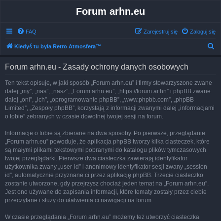
Forum arhn.eu
FAQ
Zarejestruj się
Zaloguj się
S
Kiedyś tu była Retro Atmosfera™
z
Forum arhn.eu - Zasady ochrony danych osobowych
u
k
Ten tekst opisuje, w jaki sposób „Forum arhn.eu” i firmy stowarzyszone zwane
dalej „my”, „nas”, „nasz”, „Forum arhn.eu”, „https://forum.ar.hn” i phpBB zwane
a
dalej „oni”, „ich”, „oprogramowanie phpBB”, „www.phpbb.com”, „phpBB
j
Limited”, „Zespoły phpBB”, korzystają z informacji zwanymi dalej „informacjami
o tobie” zebranych w czasie dowolnej twojej sesji na forum.
Informacje o tobie są zbierane na dwa sposoby. Po pierwsze, przeglądanie
„Forum arhn.eu” powoduje, że aplikacja phpBB tworzy kilka ciasteczek, które
są małymi plikami tekstowymi pobranymi do katalogu plików tymczasowych
twojej przeglądarki. Pierwsze dwa ciasteczka zawierają identyfikator
użytkownika zwany „user-id” i anonimowy identyfikator sesji zwany „session-
id”, automatycznie przyznane ci przez aplikację phpBB. Trzecie ciasteczko
zostanie utworzone, gdy przejrzysz chociaż jeden temat na „Forum arhn.eu”.
Jest ono używane do zapisania informacji, które tematy zostały przez ciebie
przeczytane i służy do ułatwienia ci nawigacji na forum.
W czasie przeglądania „Forum arhn.eu” możemy też utworzyć ciasteczka