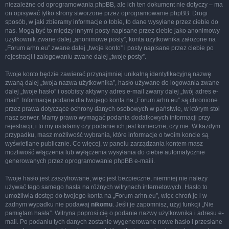
niezależne od oprogramowania phpBB, ale ich ten dokument nie dotyczy – ma
on opisywać tylko strony stworzone przez oprogramowanie phpBB. Drugi
sposób, w jaki zbieramy informacje o tobie, to dane wysyłane przez ciebie do
nas. Mogą być to między innymi posty napisane przez ciebie jako anonimowy
użytkownik zwane dalej „anonimowe posty”, konta użytkownika założone na
„Forum arhn.eu” zwane dalej „twoje konto” i posty napisane przez ciebie po
rejestracji i zalogowaniu zwane dalej „twoje posty”.
Twoje konto będzie zawierać przynajmniej unikalną identyfikacyjną nazwę
zwaną dalej „twoja nazwa użytkownika”, hasło używane do logowania zwane
dalej „twoje hasło” i osobisty aktywny adres e-mail zwany dalej „twój adres e-
mail”. Informacje podane dla twojego konta na „Forum arhn.eu” są chronione
przez prawa dotyczące ochrony danych osobowych w państwie, w którym stoi
nasz serwer. Mamy prawo wymagać podania dodatkowych informacji przy
rejestracji, i to my ustalamy czy podanie ich jest konieczne, czy nie. W każdym
przypadku, masz możliwość wybrania, które informacje o twoim koncie są
wyświetlane publicznie. Co więcej, w panelu zarządzania kontem masz
możliwość włączenia lub wyłączenia wysyłania do ciebie automatycznie
generowanych przez oprogramowanie phpBB e-maili.
Twoje hasło jest zaszyfrowane, więc jest bezpieczne, niemniej nie należy
używać tego samego hasła na różnych witrynach internetowych. Hasło to
umożliwia dostęp do twojego konta na „Forum arhn.eu”, więc chroń je i w
żadnym wypadku nie podawaj
nikomu
. Jeśli je zapomnisz, użyj funkcji „Nie
pamiętam hasła”. Witryna poprosi cię o podanie nazwy użytkownika i adresu e-
mail. Po podaniu tych danych zostanie wygenerowane nowe hasło i przesłane