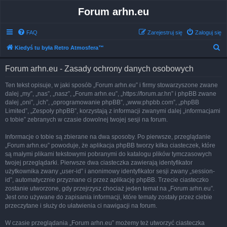
Forum arhn.eu
FAQ
Zarejestruj się
Zaloguj się
S
Kiedyś tu była Retro Atmosfera™
z
Forum arhn.eu - Zasady ochrony danych osobowych
u
k
Ten tekst opisuje, w jaki sposób „Forum arhn.eu” i firmy stowarzyszone zwane
dalej „my”, „nas”, „nasz”, „Forum arhn.eu”, „https://forum.ar.hn” i phpBB zwane
a
dalej „oni”, „ich”, „oprogramowanie phpBB”, „www.phpbb.com”, „phpBB
j
Limited”, „Zespoły phpBB”, korzystają z informacji zwanymi dalej „informacjami
o tobie” zebranych w czasie dowolnej twojej sesji na forum.
Informacje o tobie są zbierane na dwa sposoby. Po pierwsze, przeglądanie
„Forum arhn.eu” powoduje, że aplikacja phpBB tworzy kilka ciasteczek, które
są małymi plikami tekstowymi pobranymi do katalogu plików tymczasowych
twojej przeglądarki. Pierwsze dwa ciasteczka zawierają identyfikator
użytkownika zwany „user-id” i anonimowy identyfikator sesji zwany „session-
id”, automatycznie przyznane ci przez aplikację phpBB. Trzecie ciasteczko
zostanie utworzone, gdy przejrzysz chociaż jeden temat na „Forum arhn.eu”.
Jest ono używane do zapisania informacji, które tematy zostały przez ciebie
przeczytane i służy do ułatwienia ci nawigacji na forum.
W czasie przeglądania „Forum arhn.eu” możemy też utworzyć ciasteczka