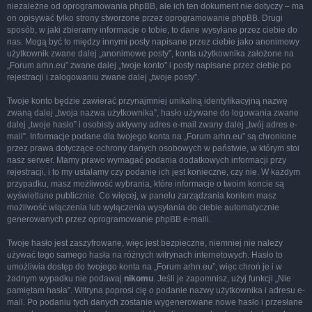
niezależne od oprogramowania phpBB, ale ich ten dokument nie dotyczy – ma
on opisywać tylko strony stworzone przez oprogramowanie phpBB. Drugi
sposób, w jaki zbieramy informacje o tobie, to dane wysyłane przez ciebie do
nas. Mogą być to między innymi posty napisane przez ciebie jako anonimowy
użytkownik zwane dalej „anonimowe posty”, konta użytkownika założone na
„Forum arhn.eu” zwane dalej „twoje konto” i posty napisane przez ciebie po
rejestracji i zalogowaniu zwane dalej „twoje posty”.
Twoje konto będzie zawierać przynajmniej unikalną identyfikacyjną nazwę
zwaną dalej „twoja nazwa użytkownika”, hasło używane do logowania zwane
dalej „twoje hasło” i osobisty aktywny adres e-mail zwany dalej „twój adres e-
mail”. Informacje podane dla twojego konta na „Forum arhn.eu” są chronione
przez prawa dotyczące ochrony danych osobowych w państwie, w którym stoi
nasz serwer. Mamy prawo wymagać podania dodatkowych informacji przy
rejestracji, i to my ustalamy czy podanie ich jest konieczne, czy nie. W każdym
przypadku, masz możliwość wybrania, które informacje o twoim koncie są
wyświetlane publicznie. Co więcej, w panelu zarządzania kontem masz
możliwość włączenia lub wyłączenia wysyłania do ciebie automatycznie
generowanych przez oprogramowanie phpBB e-maili.
Twoje hasło jest zaszyfrowane, więc jest bezpieczne, niemniej nie należy
używać tego samego hasła na różnych witrynach internetowych. Hasło to
umożliwia dostęp do twojego konta na „Forum arhn.eu”, więc chroń je i w
żadnym wypadku nie podawaj
nikomu
. Jeśli je zapomnisz, użyj funkcji „Nie
pamiętam hasła”. Witryna poprosi cię o podanie nazwy użytkownika i adresu e-
mail. Po podaniu tych danych zostanie wygenerowane nowe hasło i przesłane