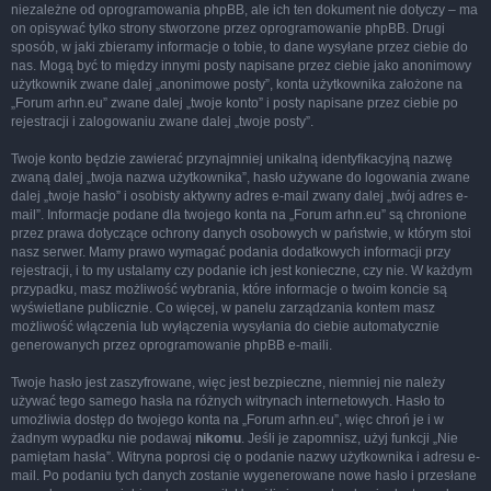
niezależne od oprogramowania phpBB, ale ich ten dokument nie dotyczy – ma
on opisywać tylko strony stworzone przez oprogramowanie phpBB. Drugi
sposób, w jaki zbieramy informacje o tobie, to dane wysyłane przez ciebie do
nas. Mogą być to między innymi posty napisane przez ciebie jako anonimowy
użytkownik zwane dalej „anonimowe posty”, konta użytkownika założone na
„Forum arhn.eu” zwane dalej „twoje konto” i posty napisane przez ciebie po
rejestracji i zalogowaniu zwane dalej „twoje posty”.
Twoje konto będzie zawierać przynajmniej unikalną identyfikacyjną nazwę
zwaną dalej „twoja nazwa użytkownika”, hasło używane do logowania zwane
dalej „twoje hasło” i osobisty aktywny adres e-mail zwany dalej „twój adres e-
mail”. Informacje podane dla twojego konta na „Forum arhn.eu” są chronione
przez prawa dotyczące ochrony danych osobowych w państwie, w którym stoi
nasz serwer. Mamy prawo wymagać podania dodatkowych informacji przy
rejestracji, i to my ustalamy czy podanie ich jest konieczne, czy nie. W każdym
przypadku, masz możliwość wybrania, które informacje o twoim koncie są
wyświetlane publicznie. Co więcej, w panelu zarządzania kontem masz
możliwość włączenia lub wyłączenia wysyłania do ciebie automatycznie
generowanych przez oprogramowanie phpBB e-maili.
Twoje hasło jest zaszyfrowane, więc jest bezpieczne, niemniej nie należy
używać tego samego hasła na różnych witrynach internetowych. Hasło to
umożliwia dostęp do twojego konta na „Forum arhn.eu”, więc chroń je i w
żadnym wypadku nie podawaj
nikomu
. Jeśli je zapomnisz, użyj funkcji „Nie
pamiętam hasła”. Witryna poprosi cię o podanie nazwy użytkownika i adresu e-
mail. Po podaniu tych danych zostanie wygenerowane nowe hasło i przesłane