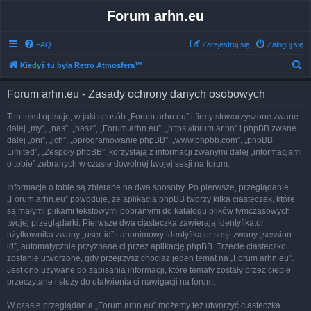
Forum arhn.eu
FAQ
Zarejestruj się
Zaloguj się
S
Kiedyś tu była Retro Atmosfera™
z
Forum arhn.eu - Zasady ochrony danych osobowych
u
k
Ten tekst opisuje, w jaki sposób „Forum arhn.eu” i firmy stowarzyszone zwane
dalej „my”, „nas”, „nasz”, „Forum arhn.eu”, „https://forum.ar.hn” i phpBB zwane
a
dalej „oni”, „ich”, „oprogramowanie phpBB”, „www.phpbb.com”, „phpBB
j
Limited”, „Zespoły phpBB”, korzystają z informacji zwanymi dalej „informacjami
o tobie” zebranych w czasie dowolnej twojej sesji na forum.
Informacje o tobie są zbierane na dwa sposoby. Po pierwsze, przeglądanie
„Forum arhn.eu” powoduje, że aplikacja phpBB tworzy kilka ciasteczek, które
są małymi plikami tekstowymi pobranymi do katalogu plików tymczasowych
twojej przeglądarki. Pierwsze dwa ciasteczka zawierają identyfikator
użytkownika zwany „user-id” i anonimowy identyfikator sesji zwany „session-
id”, automatycznie przyznane ci przez aplikację phpBB. Trzecie ciasteczko
zostanie utworzone, gdy przejrzysz chociaż jeden temat na „Forum arhn.eu”.
Jest ono używane do zapisania informacji, które tematy zostały przez ciebie
przeczytane i służy do ułatwienia ci nawigacji na forum.
W czasie przeglądania „Forum arhn.eu” możemy też utworzyć ciasteczka