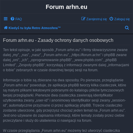
Forum arhn.eu
FAQ
Zarejestruj się
Zaloguj się
S
Kiedyś tu była Retro Atmosfera™
z
Forum arhn.eu - Zasady ochrony danych osobowych
u
k
Ten tekst opisuje, w jaki sposób „Forum arhn.eu” i firmy stowarzyszone zwane
dalej „my”, „nas”, „nasz”, „Forum arhn.eu”, „https://forum.ar.hn” i phpBB zwane
a
dalej „oni”, „ich”, „oprogramowanie phpBB”, „www.phpbb.com”, „phpBB
j
Limited”, „Zespoły phpBB”, korzystają z informacji zwanymi dalej „informacjami
o tobie” zebranych w czasie dowolnej twojej sesji na forum.
Informacje o tobie są zbierane na dwa sposoby. Po pierwsze, przeglądanie
„Forum arhn.eu” powoduje, że aplikacja phpBB tworzy kilka ciasteczek, które
są małymi plikami tekstowymi pobranymi do katalogu plików tymczasowych
twojej przeglądarki. Pierwsze dwa ciasteczka zawierają identyfikator
użytkownika zwany „user-id” i anonimowy identyfikator sesji zwany „session-
id”, automatycznie przyznane ci przez aplikację phpBB. Trzecie ciasteczko
zostanie utworzone, gdy przejrzysz chociaż jeden temat na „Forum arhn.eu”.
Jest ono używane do zapisania informacji, które tematy zostały przez ciebie
przeczytane i służy do ułatwienia ci nawigacji na forum.
W czasie przeglądania „Forum arhn.eu” możemy też utworzyć ciasteczka