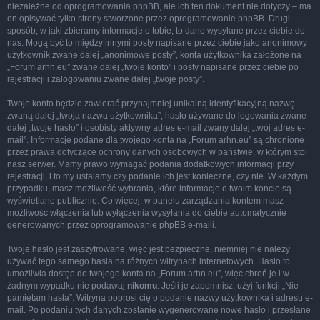
niezależne od oprogramowania phpBB, ale ich ten dokument nie dotyczy – ma
on opisywać tylko strony stworzone przez oprogramowanie phpBB. Drugi
sposób, w jaki zbieramy informacje o tobie, to dane wysyłane przez ciebie do
nas. Mogą być to między innymi posty napisane przez ciebie jako anonimowy
użytkownik zwane dalej „anonimowe posty”, konta użytkownika założone na
„Forum arhn.eu” zwane dalej „twoje konto” i posty napisane przez ciebie po
rejestracji i zalogowaniu zwane dalej „twoje posty”.
Twoje konto będzie zawierać przynajmniej unikalną identyfikacyjną nazwę
zwaną dalej „twoja nazwa użytkownika”, hasło używane do logowania zwane
dalej „twoje hasło” i osobisty aktywny adres e-mail zwany dalej „twój adres e-
mail”. Informacje podane dla twojego konta na „Forum arhn.eu” są chronione
przez prawa dotyczące ochrony danych osobowych w państwie, w którym stoi
nasz serwer. Mamy prawo wymagać podania dodatkowych informacji przy
rejestracji, i to my ustalamy czy podanie ich jest konieczne, czy nie. W każdym
przypadku, masz możliwość wybrania, które informacje o twoim koncie są
wyświetlane publicznie. Co więcej, w panelu zarządzania kontem masz
możliwość włączenia lub wyłączenia wysyłania do ciebie automatycznie
generowanych przez oprogramowanie phpBB e-maili.
Twoje hasło jest zaszyfrowane, więc jest bezpieczne, niemniej nie należy
używać tego samego hasła na różnych witrynach internetowych. Hasło to
umożliwia dostęp do twojego konta na „Forum arhn.eu”, więc chroń je i w
żadnym wypadku nie podawaj
nikomu
. Jeśli je zapomnisz, użyj funkcji „Nie
pamiętam hasła”. Witryna poprosi cię o podanie nazwy użytkownika i adresu e-
mail. Po podaniu tych danych zostanie wygenerowane nowe hasło i przesłane