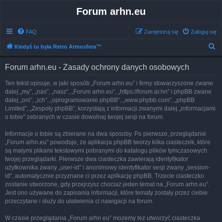
Forum arhn.eu
FAQ
Zarejestruj się
Zaloguj się
S
Kiedyś tu była Retro Atmosfera™
z
Forum arhn.eu - Zasady ochrony danych osobowych
u
k
Ten tekst opisuje, w jaki sposób „Forum arhn.eu” i firmy stowarzyszone zwane
dalej „my”, „nas”, „nasz”, „Forum arhn.eu”, „https://forum.ar.hn” i phpBB zwane
a
dalej „oni”, „ich”, „oprogramowanie phpBB”, „www.phpbb.com”, „phpBB
j
Limited”, „Zespoły phpBB”, korzystają z informacji zwanymi dalej „informacjami
o tobie” zebranych w czasie dowolnej twojej sesji na forum.
Informacje o tobie są zbierane na dwa sposoby. Po pierwsze, przeglądanie
„Forum arhn.eu” powoduje, że aplikacja phpBB tworzy kilka ciasteczek, które
są małymi plikami tekstowymi pobranymi do katalogu plików tymczasowych
twojej przeglądarki. Pierwsze dwa ciasteczka zawierają identyfikator
użytkownika zwany „user-id” i anonimowy identyfikator sesji zwany „session-
id”, automatycznie przyznane ci przez aplikację phpBB. Trzecie ciasteczko
zostanie utworzone, gdy przejrzysz chociaż jeden temat na „Forum arhn.eu”.
Jest ono używane do zapisania informacji, które tematy zostały przez ciebie
przeczytane i służy do ułatwienia ci nawigacji na forum.
W czasie przeglądania „Forum arhn.eu” możemy też utworzyć ciasteczka