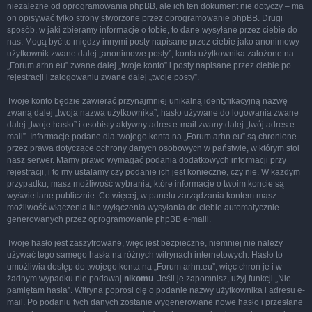
niezależne od oprogramowania phpBB, ale ich ten dokument nie dotyczy – ma
on opisywać tylko strony stworzone przez oprogramowanie phpBB. Drugi
sposób, w jaki zbieramy informacje o tobie, to dane wysyłane przez ciebie do
nas. Mogą być to między innymi posty napisane przez ciebie jako anonimowy
użytkownik zwane dalej „anonimowe posty”, konta użytkownika założone na
„Forum arhn.eu” zwane dalej „twoje konto” i posty napisane przez ciebie po
rejestracji i zalogowaniu zwane dalej „twoje posty”.
Twoje konto będzie zawierać przynajmniej unikalną identyfikacyjną nazwę
zwaną dalej „twoja nazwa użytkownika”, hasło używane do logowania zwane
dalej „twoje hasło” i osobisty aktywny adres e-mail zwany dalej „twój adres e-
mail”. Informacje podane dla twojego konta na „Forum arhn.eu” są chronione
przez prawa dotyczące ochrony danych osobowych w państwie, w którym stoi
nasz serwer. Mamy prawo wymagać podania dodatkowych informacji przy
rejestracji, i to my ustalamy czy podanie ich jest konieczne, czy nie. W każdym
przypadku, masz możliwość wybrania, które informacje o twoim koncie są
wyświetlane publicznie. Co więcej, w panelu zarządzania kontem masz
możliwość włączenia lub wyłączenia wysyłania do ciebie automatycznie
generowanych przez oprogramowanie phpBB e-maili.
Twoje hasło jest zaszyfrowane, więc jest bezpieczne, niemniej nie należy
używać tego samego hasła na różnych witrynach internetowych. Hasło to
umożliwia dostęp do twojego konta na „Forum arhn.eu”, więc chroń je i w
żadnym wypadku nie podawaj
nikomu
. Jeśli je zapomnisz, użyj funkcji „Nie
pamiętam hasła”. Witryna poprosi cię o podanie nazwy użytkownika i adresu e-
mail. Po podaniu tych danych zostanie wygenerowane nowe hasło i przesłane