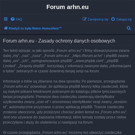
Forum arhn.eu
FAQ
Zarejestruj się
Zaloguj się
S
Kiedyś tu była Retro Atmosfera™
z
Forum arhn.eu - Zasady ochrony danych osobowych
u
k
Ten tekst opisuje, w jaki sposób „Forum arhn.eu” i firmy stowarzyszone zwane
dalej „my”, „nas”, „nasz”, „Forum arhn.eu”, „https://forum.ar.hn” i phpBB zwane
a
dalej „oni”, „ich”, „oprogramowanie phpBB”, „www.phpbb.com”, „phpBB
j
Limited”, „Zespoły phpBB”, korzystają z informacji zwanymi dalej „informacjami
o tobie” zebranych w czasie dowolnej twojej sesji na forum.
Informacje o tobie są zbierane na dwa sposoby. Po pierwsze, przeglądanie
„Forum arhn.eu” powoduje, że aplikacja phpBB tworzy kilka ciasteczek, które
są małymi plikami tekstowymi pobranymi do katalogu plików tymczasowych
twojej przeglądarki. Pierwsze dwa ciasteczka zawierają identyfikator
użytkownika zwany „user-id” i anonimowy identyfikator sesji zwany „session-
id”, automatycznie przyznane ci przez aplikację phpBB. Trzecie ciasteczko
zostanie utworzone, gdy przejrzysz chociaż jeden temat na „Forum arhn.eu”.
Jest ono używane do zapisania informacji, które tematy zostały przez ciebie
przeczytane i służy do ułatwienia ci nawigacji na forum.
W czasie przeglądania „Forum arhn.eu” możemy też utworzyć ciasteczka