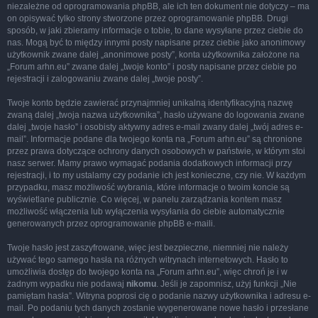
niezależne od oprogramowania phpBB, ale ich ten dokument nie dotyczy – ma
on opisywać tylko strony stworzone przez oprogramowanie phpBB. Drugi
sposób, w jaki zbieramy informacje o tobie, to dane wysyłane przez ciebie do
nas. Mogą być to między innymi posty napisane przez ciebie jako anonimowy
użytkownik zwane dalej „anonimowe posty”, konta użytkownika założone na
„Forum arhn.eu” zwane dalej „twoje konto” i posty napisane przez ciebie po
rejestracji i zalogowaniu zwane dalej „twoje posty”.
Twoje konto będzie zawierać przynajmniej unikalną identyfikacyjną nazwę
zwaną dalej „twoja nazwa użytkownika”, hasło używane do logowania zwane
dalej „twoje hasło” i osobisty aktywny adres e-mail zwany dalej „twój adres e-
mail”. Informacje podane dla twojego konta na „Forum arhn.eu” są chronione
przez prawa dotyczące ochrony danych osobowych w państwie, w którym stoi
nasz serwer. Mamy prawo wymagać podania dodatkowych informacji przy
rejestracji, i to my ustalamy czy podanie ich jest konieczne, czy nie. W każdym
przypadku, masz możliwość wybrania, które informacje o twoim koncie są
wyświetlane publicznie. Co więcej, w panelu zarządzania kontem masz
możliwość włączenia lub wyłączenia wysyłania do ciebie automatycznie
generowanych przez oprogramowanie phpBB e-maili.
Twoje hasło jest zaszyfrowane, więc jest bezpieczne, niemniej nie należy
używać tego samego hasła na różnych witrynach internetowych. Hasło to
umożliwia dostęp do twojego konta na „Forum arhn.eu”, więc chroń je i w
żadnym wypadku nie podawaj
nikomu
. Jeśli je zapomnisz, użyj funkcji „Nie
pamiętam hasła”. Witryna poprosi cię o podanie nazwy użytkownika i adresu e-
mail. Po podaniu tych danych zostanie wygenerowane nowe hasło i przesłane