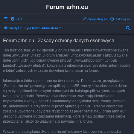
Forum arhn.eu
FAQ
Zarejestruj się
Zaloguj się
S
Kiedyś tu była Retro Atmosfera™
z
Forum arhn.eu - Zasady ochrony danych osobowych
u
k
Ten tekst opisuje, w jaki sposób „Forum arhn.eu” i firmy stowarzyszone zwane
dalej „my”, „nas”, „nasz”, „Forum arhn.eu”, „https://forum.ar.hn” i phpBB zwane
a
dalej „oni”, „ich”, „oprogramowanie phpBB”, „www.phpbb.com”, „phpBB
j
Limited”, „Zespoły phpBB”, korzystają z informacji zwanymi dalej „informacjami
o tobie” zebranych w czasie dowolnej twojej sesji na forum.
Informacje o tobie są zbierane na dwa sposoby. Po pierwsze, przeglądanie
„Forum arhn.eu” powoduje, że aplikacja phpBB tworzy kilka ciasteczek, które
są małymi plikami tekstowymi pobranymi do katalogu plików tymczasowych
twojej przeglądarki. Pierwsze dwa ciasteczka zawierają identyfikator
użytkownika zwany „user-id” i anonimowy identyfikator sesji zwany „session-
id”, automatycznie przyznane ci przez aplikację phpBB. Trzecie ciasteczko
zostanie utworzone, gdy przejrzysz chociaż jeden temat na „Forum arhn.eu”.
Jest ono używane do zapisania informacji, które tematy zostały przez ciebie
przeczytane i służy do ułatwienia ci nawigacji na forum.
W czasie przeglądania „Forum arhn.eu” możemy też utworzyć ciasteczka