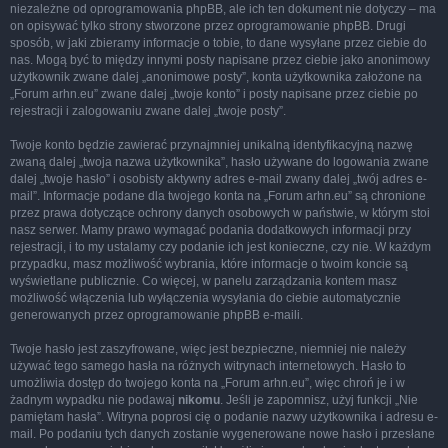
niezależne od oprogramowania phpBB, ale ich ten dokument nie dotyczy – ma
on opisywać tylko strony stworzone przez oprogramowanie phpBB. Drugi
sposób, w jaki zbieramy informacje o tobie, to dane wysyłane przez ciebie do
nas. Mogą być to między innymi posty napisane przez ciebie jako anonimowy
użytkownik zwane dalej „anonimowe posty”, konta użytkownika założone na
„Forum arhn.eu” zwane dalej „twoje konto” i posty napisane przez ciebie po
rejestracji i zalogowaniu zwane dalej „twoje posty”.
Twoje konto będzie zawierać przynajmniej unikalną identyfikacyjną nazwę
zwaną dalej „twoja nazwa użytkownika”, hasło używane do logowania zwane
dalej „twoje hasło” i osobisty aktywny adres e-mail zwany dalej „twój adres e-
mail”. Informacje podane dla twojego konta na „Forum arhn.eu” są chronione
przez prawa dotyczące ochrony danych osobowych w państwie, w którym stoi
nasz serwer. Mamy prawo wymagać podania dodatkowych informacji przy
rejestracji, i to my ustalamy czy podanie ich jest konieczne, czy nie. W każdym
przypadku, masz możliwość wybrania, które informacje o twoim koncie są
wyświetlane publicznie. Co więcej, w panelu zarządzania kontem masz
możliwość włączenia lub wyłączenia wysyłania do ciebie automatycznie
generowanych przez oprogramowanie phpBB e-maili.
Twoje hasło jest zaszyfrowane, więc jest bezpieczne, niemniej nie należy
używać tego samego hasła na różnych witrynach internetowych. Hasło to
umożliwia dostęp do twojego konta na „Forum arhn.eu”, więc chroń je i w
żadnym wypadku nie podawaj
nikomu
. Jeśli je zapomnisz, użyj funkcji „Nie
pamiętam hasła”. Witryna poprosi cię o podanie nazwy użytkownika i adresu e-
mail. Po podaniu tych danych zostanie wygenerowane nowe hasło i przesłane