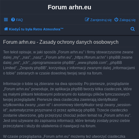
Forum arhn.eu
FAQ
Zarejestruj się
Zaloguj się
S
Kiedyś tu była Retro Atmosfera™
z
Forum arhn.eu - Zasady ochrony danych osobowych
u
k
Ten tekst opisuje, w jaki sposób „Forum arhn.eu” i firmy stowarzyszone zwane
dalej „my”, „nas”, „nasz”, „Forum arhn.eu”, „https://forum.ar.hn” i phpBB zwane
a
dalej „oni”, „ich”, „oprogramowanie phpBB”, „www.phpbb.com”, „phpBB
j
Limited”, „Zespoły phpBB”, korzystają z informacji zwanymi dalej „informacjami
o tobie” zebranych w czasie dowolnej twojej sesji na forum.
Informacje o tobie są zbierane na dwa sposoby. Po pierwsze, przeglądanie
„Forum arhn.eu” powoduje, że aplikacja phpBB tworzy kilka ciasteczek, które
są małymi plikami tekstowymi pobranymi do katalogu plików tymczasowych
twojej przeglądarki. Pierwsze dwa ciasteczka zawierają identyfikator
użytkownika zwany „user-id” i anonimowy identyfikator sesji zwany „session-
id”, automatycznie przyznane ci przez aplikację phpBB. Trzecie ciasteczko
zostanie utworzone, gdy przejrzysz chociaż jeden temat na „Forum arhn.eu”.
Jest ono używane do zapisania informacji, które tematy zostały przez ciebie
przeczytane i służy do ułatwienia ci nawigacji na forum.
W czasie przeglądania „Forum arhn.eu” możemy też utworzyć ciasteczka