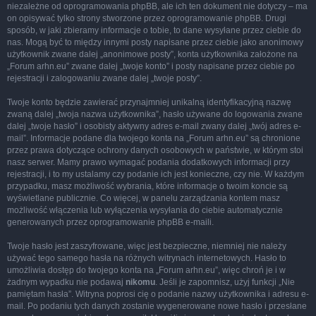
niezależne od oprogramowania phpBB, ale ich ten dokument nie dotyczy – ma
on opisywać tylko strony stworzone przez oprogramowanie phpBB. Drugi
sposób, w jaki zbieramy informacje o tobie, to dane wysyłane przez ciebie do
nas. Mogą być to między innymi posty napisane przez ciebie jako anonimowy
użytkownik zwane dalej „anonimowe posty”, konta użytkownika założone na
„Forum arhn.eu” zwane dalej „twoje konto” i posty napisane przez ciebie po
rejestracji i zalogowaniu zwane dalej „twoje posty”.
Twoje konto będzie zawierać przynajmniej unikalną identyfikacyjną nazwę
zwaną dalej „twoja nazwa użytkownika”, hasło używane do logowania zwane
dalej „twoje hasło” i osobisty aktywny adres e-mail zwany dalej „twój adres e-
mail”. Informacje podane dla twojego konta na „Forum arhn.eu” są chronione
przez prawa dotyczące ochrony danych osobowych w państwie, w którym stoi
nasz serwer. Mamy prawo wymagać podania dodatkowych informacji przy
rejestracji, i to my ustalamy czy podanie ich jest konieczne, czy nie. W każdym
przypadku, masz możliwość wybrania, które informacje o twoim koncie są
wyświetlane publicznie. Co więcej, w panelu zarządzania kontem masz
możliwość włączenia lub wyłączenia wysyłania do ciebie automatycznie
generowanych przez oprogramowanie phpBB e-maili.
Twoje hasło jest zaszyfrowane, więc jest bezpieczne, niemniej nie należy
używać tego samego hasła na różnych witrynach internetowych. Hasło to
umożliwia dostęp do twojego konta na „Forum arhn.eu”, więc chroń je i w
żadnym wypadku nie podawaj
nikomu
. Jeśli je zapomnisz, użyj funkcji „Nie
pamiętam hasła”. Witryna poprosi cię o podanie nazwy użytkownika i adresu e-
mail. Po podaniu tych danych zostanie wygenerowane nowe hasło i przesłane