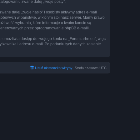
 zalogowaniu zwane dalej „twoje posty”.
ane dalej „twoje hasło” i osobisty aktywny adres e-mail
osobowych w państwie, w którym stoi nasz serwer. Mamy prawo
ożliwość wybrania, które informacje o twoim koncie są
e generowanych przez oprogramowanie phpBB e-maili.
to umożliwia dostęp do twojego konta na „Forum arhn.eu”, więc
żytkownika i adresu e-mail. Po podaniu tych danych zostanie
Usuń ciasteczka witryny
Strefa czasowa
UTC