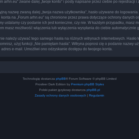
arhn.eu” zwane dalej „twoje konto” i posty napisane przez ciebie po rejestracji i
cyjną nazwę zwaną dalej „twoja nazwa użytkownika”, hasło używane do logowania zw
ego konta na „Forum arhn.eu” są chronione przez prawa dotyczące ochrony danych 
 my ustalamy czy podanie ich jest konieczne, czy nie. W każdym przypadku, masz m
ntem masz możliwość włączenia lub wyłączenia wysyłania do ciebie automatyczni
j nie należy używać tego samego hasła na różnych witrynach internetowych. Hasło 
apomnisz, użyj funkcji „Nie pamiętam hasła”. Witryna poprosi cię o podanie nazwy u
adres e-mail. Umożliwi ono odzyskanie dostępu do twojego konta.
Technologię dostarcza
phpBB
® Forum Software © phpBB Limited
Prosilver Dark Edition by
Premium phpBB Styles
Polski pakiet językowy dostarcza
phpBB.pl
Zasady ochrony danych osobowych
|
Regulamin