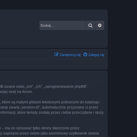
Szukaj
Wyszukiwanie za
Zarejestruj się
Zaloguj się
hpBB zwane dalej „oni”, „ich”, „oprogramowanie phpBB”,
ojej sesji na forum.
k, które są małymi plikami tekstowymi pobranymi do katalogu
 sesji zwany „session-id”, automatycznie przyznane ci przez
ormacji, które tematy zostały przez ciebie przeczytane i służy
 – ma on opisywać tylko strony stworzone przez
sty napisane przez ciebie jako anonimowy użytkownik zwane