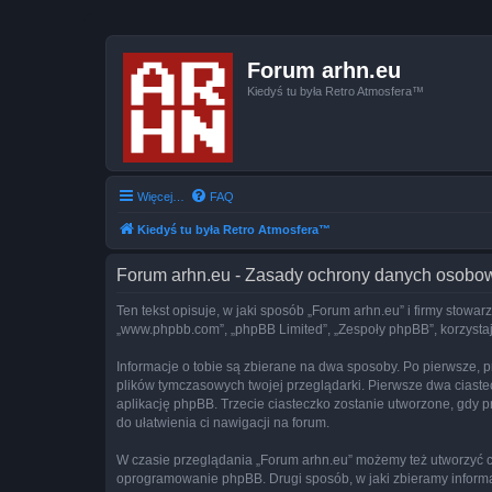
Forum arhn.eu
Kiedyś tu była Retro Atmosfera™
Więcej…
FAQ
Kiedyś tu była Retro Atmosfera™
Forum arhn.eu - Zasady ochrony danych osobo
Ten tekst opisuje, w jaki sposób „Forum arhn.eu” i firmy stowar
„www.phpbb.com”, „phpBB Limited”, „Zespoły phpBB”, korzystają
Informacje o tobie są zbierane na dwa sposoby. Po pierwsze, p
plików tymczasowych twojej przeglądarki. Pierwsze dwa ciastec
aplikację phpBB. Trzecie ciasteczko zostanie utworzone, gdy pr
do ułatwienia ci nawigacji na forum.
W czasie przeglądania „Forum arhn.eu” możemy też utworzyć c
oprogramowanie phpBB. Drugi sposób, w jaki zbieramy informa