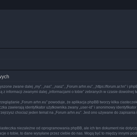
wych
zyszone zwane dalej „my”, „nas”, „nasz”, „Forum arhn.eu”, „https://forum.ar.hn” i p
 z informacji zwanymi dalej „informacjami o tobie” zebranych w czasie dowolnej tw
rzeglądanie „Forum arhn.eu” powoduje, że aplikacja phpBB tworzy kilka ciastecze
zka zawierają identyfikator użytkownika zwany „user-id” i anonimowy identyfikator
zejrzysz chociaż jeden temat na „Forum arhn.eu”. Jest ono używane do zapisania inf
iasteczka niezależne od oprogramowania phpBB, ale ich ten dokument nie dotyczy
cje o tobie, to dane wysyłane przez ciebie do nas. Mogą być to między innymi po