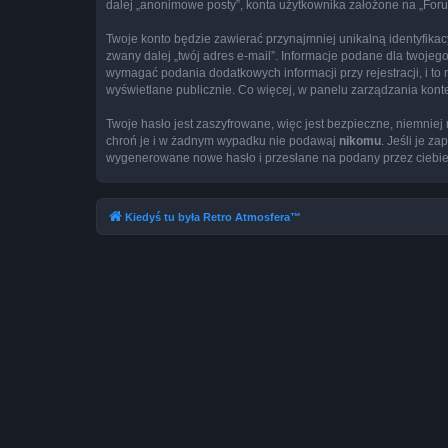
dalej „anonimowe posty”, konta użytkownika założone na „Forum 
Twoje konto będzie zawierać przynajmniej unikalną identyfika
zwany dalej „twój adres e-mail”. Informacje podane dla twoj
wymagać podania dodatkowych informacji przy rejestracji, i to
wyświetlane publicznie. Co więcej, w panelu zarządzania ko
Twoje hasło jest zaszyfrowane, więc jest bezpieczne, niemnie
chroń je i w żadnym wypadku nie podawaj
nikomu
. Jeśli je z
wygenerowane nowe hasło i przesłane na podany przez ciebie 
Kiedyś tu była Retro Atmosfera™