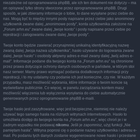
niezależne od oprogramowania phpBB, ale ich ten dokument nie dotyczy – ma
on opisywać tylko strony stworzone przez oprogramowanie phpBB. Drugi
sposób, w jaki zbieramy informacje o tobie, to dane wysyłane przez ciebie do
nas. Mogą być to między innymi posty napisane przez ciebie jako anonimowy
użytkownik zwane dalej „anonimowe posty”, konta użytkownika założone na
„Forum arhn.eu” zwane dalej „twoje konto” i posty napisane przez ciebie po
rejestracji i zalogowaniu zwane dalej „twoje posty”.
Twoje konto będzie zawierać przynajmniej unikalną identyfikacyjną nazwę
zwaną dalej „twoja nazwa użytkownika”, hasło używane do logowania zwane
dalej „twoje hasło” i osobisty aktywny adres e-mail zwany dalej „twój adres e-
mail”. Informacje podane dla twojego konta na „Forum arhn.eu” są chronione
przez prawa dotyczące ochrony danych osobowych w państwie, w którym stoi
nasz serwer. Mamy prawo wymagać podania dodatkowych informacji przy
rejestracji, i to my ustalamy czy podanie ich jest konieczne, czy nie. W każdym
przypadku, masz możliwość wybrania, które informacje o twoim koncie są
wyświetlane publicznie. Co więcej, w panelu zarządzania kontem masz
możliwość włączenia lub wyłączenia wysyłania do ciebie automatycznie
generowanych przez oprogramowanie phpBB e-maili.
Twoje hasło jest zaszyfrowane, więc jest bezpieczne, niemniej nie należy
używać tego samego hasła na różnych witrynach internetowych. Hasło to
umożliwia dostęp do twojego konta na „Forum arhn.eu”, więc chroń je i w
żadnym wypadku nie podawaj
nikomu
. Jeśli je zapomnisz, użyj funkcji „Nie
pamiętam hasła”. Witryna poprosi cię o podanie nazwy użytkownika i adresu e-
mail. Po podaniu tych danych zostanie wygenerowane nowe hasło i przesłane