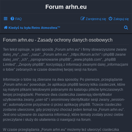
Forum arhn.eu
FAQ
Zarejestruj się
Zaloguj się
S
Kiedyś tu była Retro Atmosfera™
z
Forum arhn.eu - Zasady ochrony danych osobowych
u
k
Ten tekst opisuje, w jaki sposób „Forum arhn.eu” i firmy stowarzyszone zwane
dalej „my”, „nas”, „nasz”, „Forum arhn.eu”, „https://forum.ar.hn” i phpBB zwane
a
dalej „oni”, „ich”, „oprogramowanie phpBB”, „www.phpbb.com”, „phpBB
j
Limited”, „Zespoły phpBB”, korzystają z informacji zwanymi dalej „informacjami
o tobie” zebranych w czasie dowolnej twojej sesji na forum.
Informacje o tobie są zbierane na dwa sposoby. Po pierwsze, przeglądanie
„Forum arhn.eu” powoduje, że aplikacja phpBB tworzy kilka ciasteczek, które
są małymi plikami tekstowymi pobranymi do katalogu plików tymczasowych
twojej przeglądarki. Pierwsze dwa ciasteczka zawierają identyfikator
użytkownika zwany „user-id” i anonimowy identyfikator sesji zwany „session-
id”, automatycznie przyznane ci przez aplikację phpBB. Trzecie ciasteczko
zostanie utworzone, gdy przejrzysz chociaż jeden temat na „Forum arhn.eu”.
Jest ono używane do zapisania informacji, które tematy zostały przez ciebie
przeczytane i służy do ułatwienia ci nawigacji na forum.
W czasie przeglądania „Forum arhn.eu” możemy też utworzyć ciasteczka