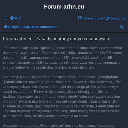
Forum arhn.eu
FAQ
Zarejestruj się
Zaloguj się
S
Kiedyś tu była Retro Atmosfera™
z
Forum arhn.eu - Zasady ochrony danych osobowych
u
k
Ten tekst opisuje, w jaki sposób „Forum arhn.eu” i firmy stowarzyszone zwane
dalej „my”, „nas”, „nasz”, „Forum arhn.eu”, „https://forum.ar.hn” i phpBB zwane
a
dalej „oni”, „ich”, „oprogramowanie phpBB”, „www.phpbb.com”, „phpBB
j
Limited”, „Zespoły phpBB”, korzystają z informacji zwanymi dalej „informacjami
o tobie” zebranych w czasie dowolnej twojej sesji na forum.
Informacje o tobie są zbierane na dwa sposoby. Po pierwsze, przeglądanie
„Forum arhn.eu” powoduje, że aplikacja phpBB tworzy kilka ciasteczek, które
są małymi plikami tekstowymi pobranymi do katalogu plików tymczasowych
twojej przeglądarki. Pierwsze dwa ciasteczka zawierają identyfikator
użytkownika zwany „user-id” i anonimowy identyfikator sesji zwany „session-
id”, automatycznie przyznane ci przez aplikację phpBB. Trzecie ciasteczko
zostanie utworzone, gdy przejrzysz chociaż jeden temat na „Forum arhn.eu”.
Jest ono używane do zapisania informacji, które tematy zostały przez ciebie
przeczytane i służy do ułatwienia ci nawigacji na forum.
W czasie przeglądania „Forum arhn.eu” możemy też utworzyć ciasteczka