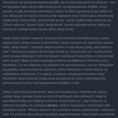
niezależne od oprogramowania phpBB, ale ich ten dokument nie dotyczy – ma
on opisywać tylko strony stworzone przez oprogramowanie phpBB. Drugi
sposób, w jaki zbieramy informacje o tobie, to dane wysyłane przez ciebie do
nas. Mogą być to między innymi posty napisane przez ciebie jako anonimowy
użytkownik zwane dalej „anonimowe posty”, konta użytkownika założone na
„Forum arhn.eu” zwane dalej „twoje konto” i posty napisane przez ciebie po
rejestracji i zalogowaniu zwane dalej „twoje posty”.
Twoje konto będzie zawierać przynajmniej unikalną identyfikacyjną nazwę
zwaną dalej „twoja nazwa użytkownika”, hasło używane do logowania zwane
dalej „twoje hasło” i osobisty aktywny adres e-mail zwany dalej „twój adres e-
mail”. Informacje podane dla twojego konta na „Forum arhn.eu” są chronione
przez prawa dotyczące ochrony danych osobowych w państwie, w którym stoi
nasz serwer. Mamy prawo wymagać podania dodatkowych informacji przy
rejestracji, i to my ustalamy czy podanie ich jest konieczne, czy nie. W każdym
przypadku, masz możliwość wybrania, które informacje o twoim koncie są
wyświetlane publicznie. Co więcej, w panelu zarządzania kontem masz
możliwość włączenia lub wyłączenia wysyłania do ciebie automatycznie
generowanych przez oprogramowanie phpBB e-maili.
Twoje hasło jest zaszyfrowane, więc jest bezpieczne, niemniej nie należy
używać tego samego hasła na różnych witrynach internetowych. Hasło to
umożliwia dostęp do twojego konta na „Forum arhn.eu”, więc chroń je i w
żadnym wypadku nie podawaj
nikomu
. Jeśli je zapomnisz, użyj funkcji „Nie
pamiętam hasła”. Witryna poprosi cię o podanie nazwy użytkownika i adresu e-
mail. Po podaniu tych danych zostanie wygenerowane nowe hasło i przesłane