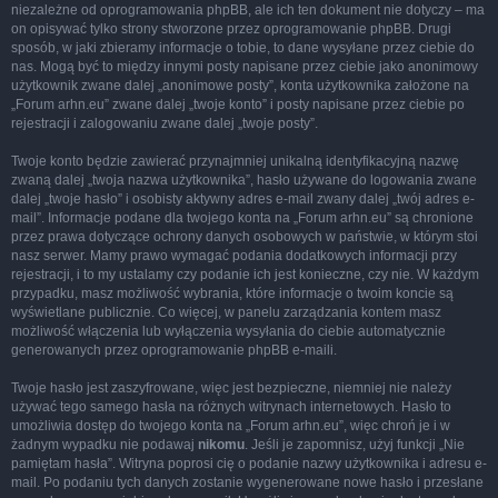
niezależne od oprogramowania phpBB, ale ich ten dokument nie dotyczy – ma
on opisywać tylko strony stworzone przez oprogramowanie phpBB. Drugi
sposób, w jaki zbieramy informacje o tobie, to dane wysyłane przez ciebie do
nas. Mogą być to między innymi posty napisane przez ciebie jako anonimowy
użytkownik zwane dalej „anonimowe posty”, konta użytkownika założone na
„Forum arhn.eu” zwane dalej „twoje konto” i posty napisane przez ciebie po
rejestracji i zalogowaniu zwane dalej „twoje posty”.
Twoje konto będzie zawierać przynajmniej unikalną identyfikacyjną nazwę
zwaną dalej „twoja nazwa użytkownika”, hasło używane do logowania zwane
dalej „twoje hasło” i osobisty aktywny adres e-mail zwany dalej „twój adres e-
mail”. Informacje podane dla twojego konta na „Forum arhn.eu” są chronione
przez prawa dotyczące ochrony danych osobowych w państwie, w którym stoi
nasz serwer. Mamy prawo wymagać podania dodatkowych informacji przy
rejestracji, i to my ustalamy czy podanie ich jest konieczne, czy nie. W każdym
przypadku, masz możliwość wybrania, które informacje o twoim koncie są
wyświetlane publicznie. Co więcej, w panelu zarządzania kontem masz
możliwość włączenia lub wyłączenia wysyłania do ciebie automatycznie
generowanych przez oprogramowanie phpBB e-maili.
Twoje hasło jest zaszyfrowane, więc jest bezpieczne, niemniej nie należy
używać tego samego hasła na różnych witrynach internetowych. Hasło to
umożliwia dostęp do twojego konta na „Forum arhn.eu”, więc chroń je i w
żadnym wypadku nie podawaj
nikomu
. Jeśli je zapomnisz, użyj funkcji „Nie
pamiętam hasła”. Witryna poprosi cię o podanie nazwy użytkownika i adresu e-
mail. Po podaniu tych danych zostanie wygenerowane nowe hasło i przesłane