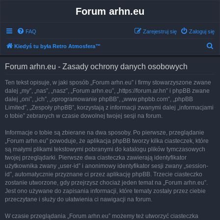
Forum arhn.eu
FAQ
Zarejestruj się
Zaloguj się
S
Kiedyś tu była Retro Atmosfera™
z
Forum arhn.eu - Zasady ochrony danych osobowych
u
k
Ten tekst opisuje, w jaki sposób „Forum arhn.eu” i firmy stowarzyszone zwane
dalej „my”, „nas”, „nasz”, „Forum arhn.eu”, „https://forum.ar.hn” i phpBB zwane
a
dalej „oni”, „ich”, „oprogramowanie phpBB”, „www.phpbb.com”, „phpBB
j
Limited”, „Zespoły phpBB”, korzystają z informacji zwanymi dalej „informacjami
o tobie” zebranych w czasie dowolnej twojej sesji na forum.
Informacje o tobie są zbierane na dwa sposoby. Po pierwsze, przeglądanie
„Forum arhn.eu” powoduje, że aplikacja phpBB tworzy kilka ciasteczek, które
są małymi plikami tekstowymi pobranymi do katalogu plików tymczasowych
twojej przeglądarki. Pierwsze dwa ciasteczka zawierają identyfikator
użytkownika zwany „user-id” i anonimowy identyfikator sesji zwany „session-
id”, automatycznie przyznane ci przez aplikację phpBB. Trzecie ciasteczko
zostanie utworzone, gdy przejrzysz chociaż jeden temat na „Forum arhn.eu”.
Jest ono używane do zapisania informacji, które tematy zostały przez ciebie
przeczytane i służy do ułatwienia ci nawigacji na forum.
W czasie przeglądania „Forum arhn.eu” możemy też utworzyć ciasteczka