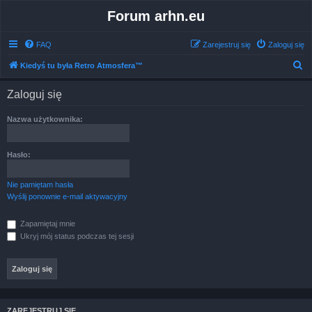
Forum arhn.eu
FAQ
Zarejestruj się
Zaloguj się
S
Kiedyś tu była Retro Atmosfera™
z
Zaloguj się
u
k
Nazwa użytkownika:
a
j
Hasło:
Nie pamiętam hasła
Wyślij ponownie e-mail aktywacyjny
Zapamiętaj mnie
Ukryj mój status podczas tej sesji
ZAREJESTRUJ SIĘ