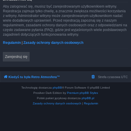
Aby zalogować się, musisz być zarejestrowanym użytkownikiem witryny.
Rejestracja zajmuje tylko chwilę, a znacznie zwiększa możliwości korzystania
z witryny. Administrator witryny może zarejestrowanym użytkownikom nadać
wiele dodatkowych uprawnień. Przed rejestracją zapoznaj się z naszym
regulaminem, zasadami ochrony danych osobowych oraz z odpowiedziami na
często zadawane pytania (FAQ), gdzie jest wyjaśnionych wiele podstawowych
zagadnień dotyczących funkcjonowania witryny.
Regulamin
|
Zasady ochrony danych osobowych
Zarejestruj się
Kiedyś tu była Retro Atmosfera™
Strefa czasowa
UTC
Technologię dostarcza
phpBB
® Forum Software © phpBB Limited
Prosilver Dark Edition by
Premium phpBB Styles
Polski pakiet językowy dostarcza
phpBB.pl
Zasady ochrony danych osobowych
|
Regulamin